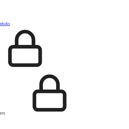
hebdo
ers