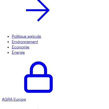
Politique agricole
Environnement
Économie
Énergie
AGRA
Europe