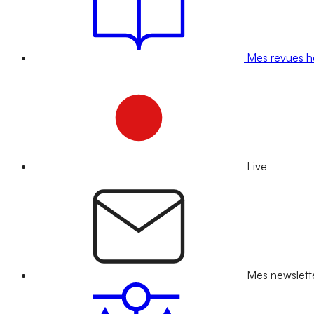
Mes revues 
Live
Mes newslett