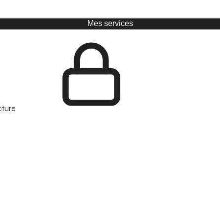
Mes services
cture