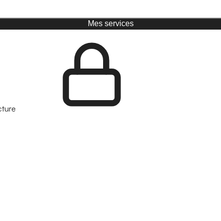
Mes services
cture