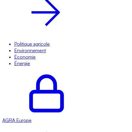
Politique agricole
Environnement
Économie
Énergie
AGRA
Europe