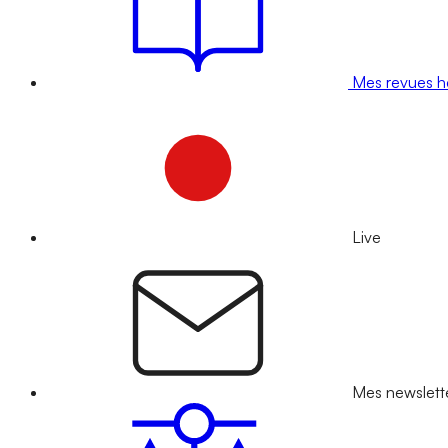
Mes revues 
Live
Mes newslett