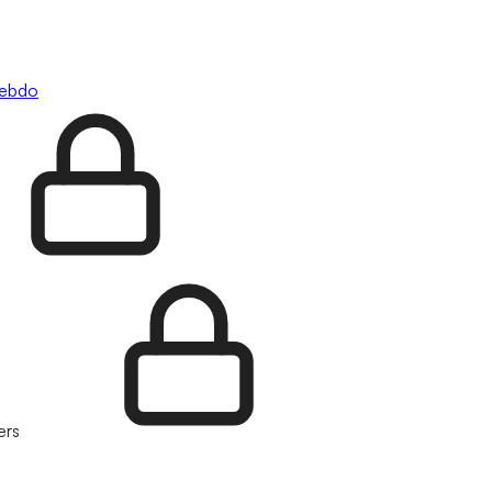
hebdo
ers