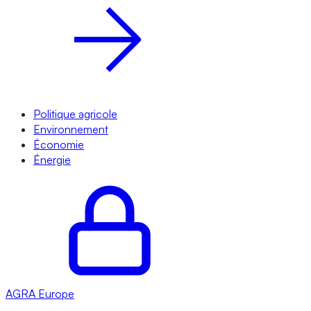
Politique agricole
Environnement
Économie
Énergie
AGRA
Europe