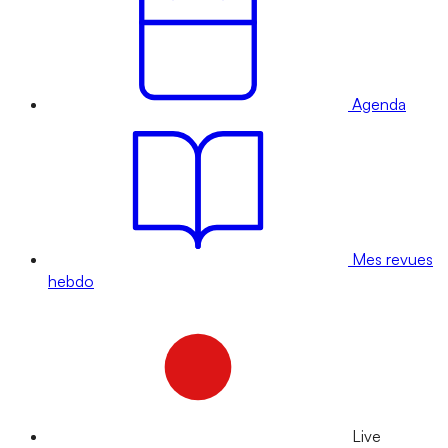
Agenda
Mes revues
hebdo
Live