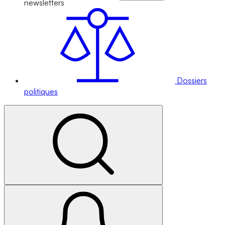
newsletters
Dossiers
politiques