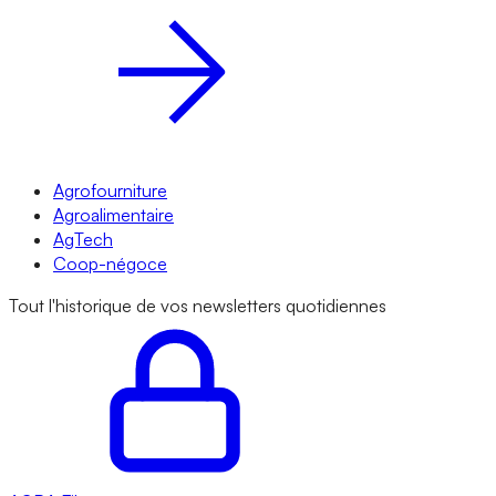
Agrofourniture
Agroalimentaire
AgTech
Coop-négoce
Tout l'historique de vos newsletters quotidiennes