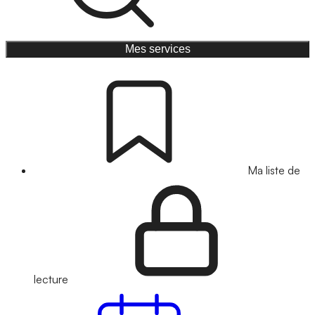
Mes services
Ma liste de
lecture