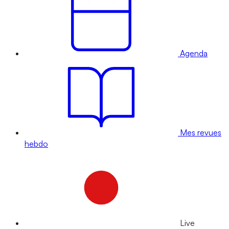
Agenda
Mes revues
hebdo
Live