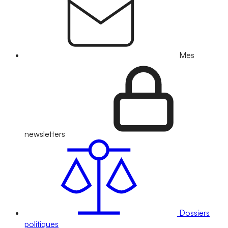
Mes
newsletters
Dossiers
politiques