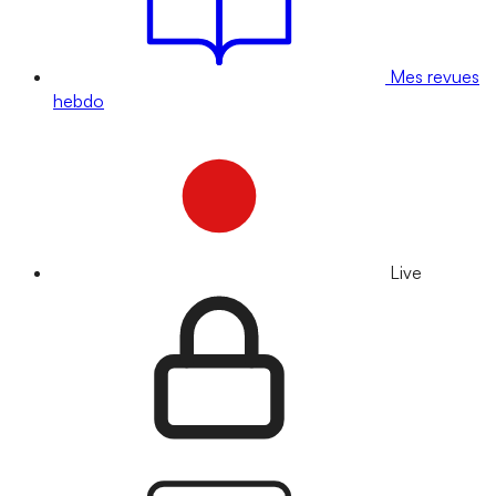
Mes revues
hebdo
Live