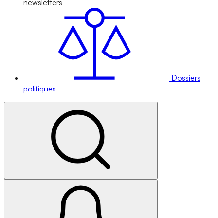
newsletters
Dossiers
politiques