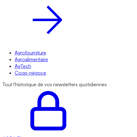
Agrofourniture
Agroalimentaire
AgTech
Coop-négoce
Tout l'historique de vos newsletters quotidiennes