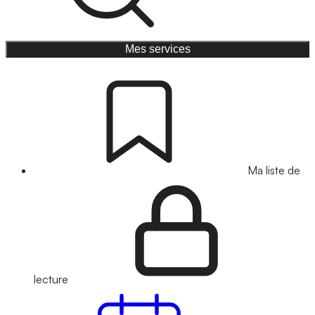
Mes services
Ma liste de
lecture