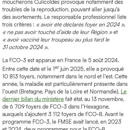
moucherons Culicoïdes provoque notamment des
troubles de la reproduction, pouvant aller jusqu’à
des avortements. Le responsable professionnel liste
trois critères :
« avoir été déclarés foyer en 2024 »
,
« ne pas avoir touché d’aide de leur Région »
et
« avoir vacciné leur troupeau au plus tard le
31 octobre 2024 »
.
La FCO-3 est apparue en France le 5 août 2024.
er
Entre cette date et le 1
juin 2025, elle a provoqué
10 813 foyers, notamment dans le nord et l’est. Cette
année, la maladie est particulièrement présente dans
l’ouest (Bretagne, Pays de la Loire et Normandie).
Le
dernier bilan du ministère
fait état, au 13 novembre,
de 6 709 foyers de FCO-3 dans l’Hexagone,
auxquels s’ajoutent 3 112 foyers de FCO-8. Avant le
programme FCO-3, le FMSE avait lancé, en 2023
et 2024, deux programmes pour la FCO-8