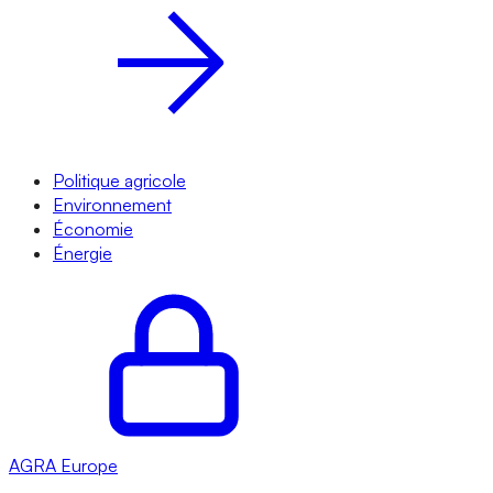
Politique agricole
Environnement
Économie
Énergie
AGRA
Europe