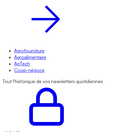
Agrofourniture
Agroalimentaire
AgTech
Coop-négoce
Tout l'historique de vos newsletters quotidiennes