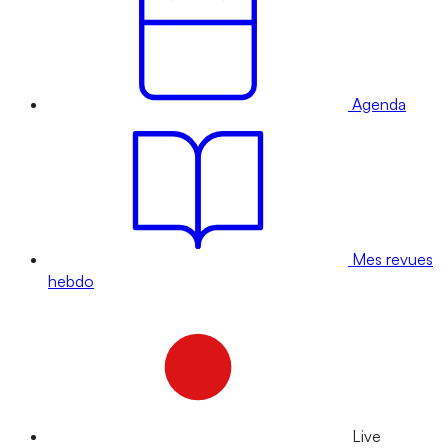
Agenda
Mes revues
hebdo
Live