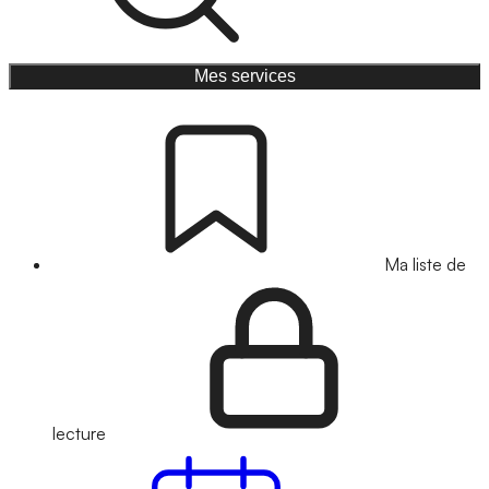
Mes services
Ma liste de
lecture