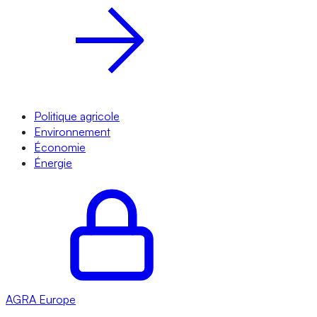
Politique agricole
Environnement
Économie
Énergie
AGRA
Europe