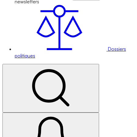
newsletters
Dossiers
politiques