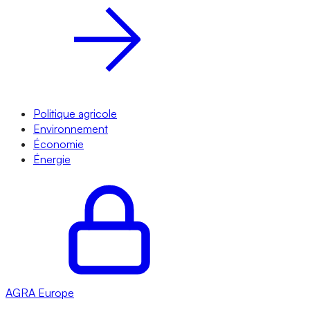
Politique agricole
Environnement
Économie
Énergie
AGRA
Europe