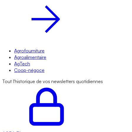
Agrofourniture
Agroalimentaire
AgTech
Coop-négoce
Tout l'historique de vos newsletters quotidiennes