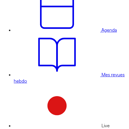
Agenda
Mes revues
hebdo
Live