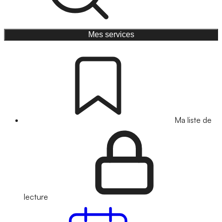
Mes services
Ma liste de
lecture