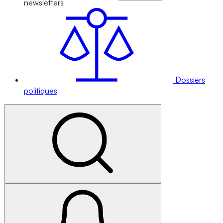
newsletters
Dossiers
politiques