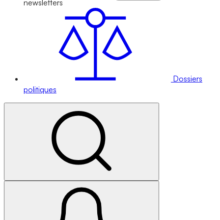
newsletters
Dossiers
politiques