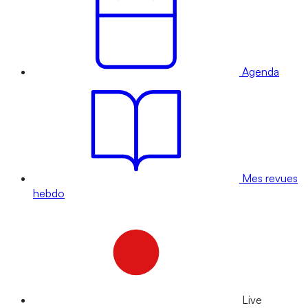
Agenda
Mes revues
hebdo
Live