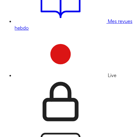
Mes revues
hebdo
Live