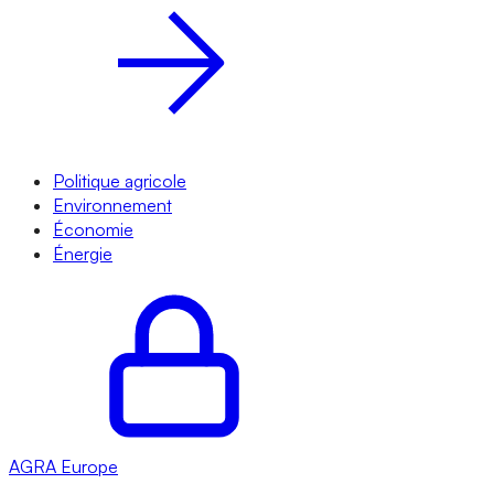
Politique agricole
Environnement
Économie
Énergie
AGRA
Europe