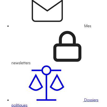
Mes
newsletters
Dossiers
politiques