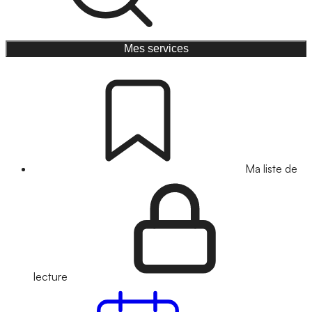
Mes services
Ma liste de
lecture