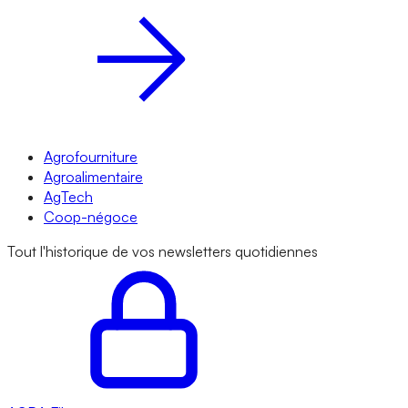
Agrofourniture
Agroalimentaire
AgTech
Coop-négoce
Tout l'historique de vos newsletters quotidiennes