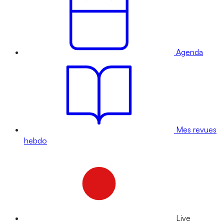
Agenda
Mes revues
hebdo
Live