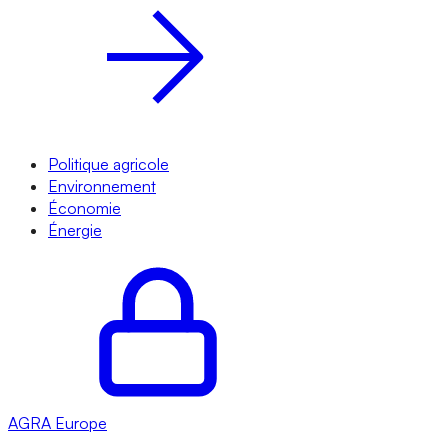
Politique agricole
Environnement
Économie
Énergie
AGRA
Europe