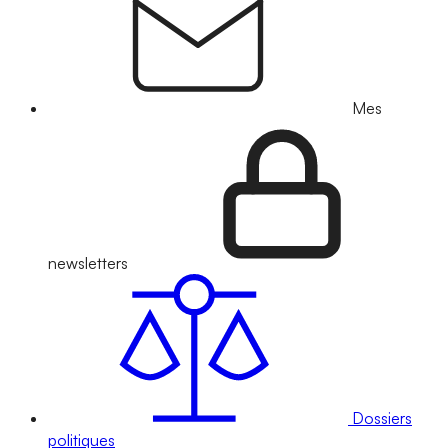
Mes
newsletters
Dossiers
politiques