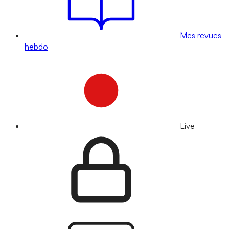
Mes revues
hebdo
Live