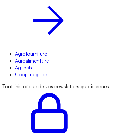
Agrofourniture
Agroalimentaire
AgTech
Coop-négoce
Tout l'historique de vos newsletters quotidiennes