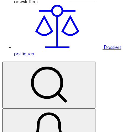
newsletters
Dossiers
politiques