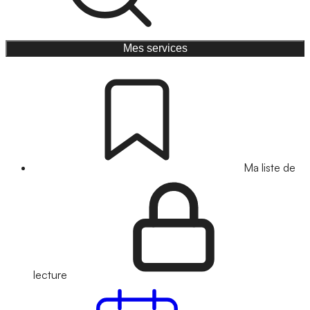
Mes services
Ma liste de
lecture