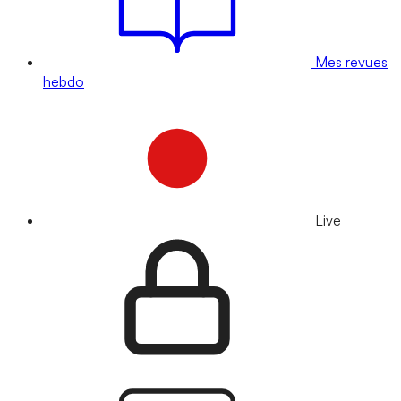
Mes revues
hebdo
Live