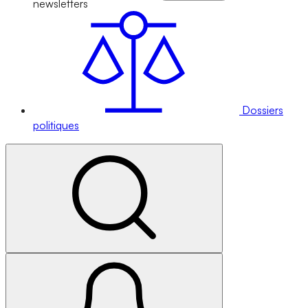
newsletters
Dossiers
politiques