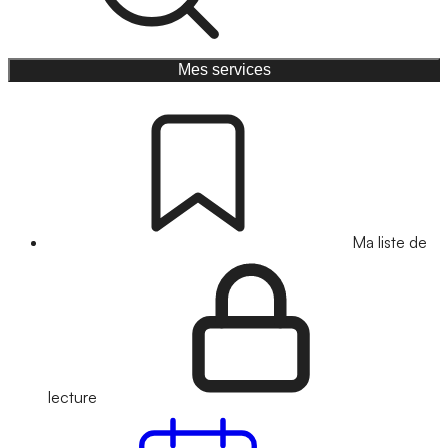
Mes services
Ma liste de
lecture