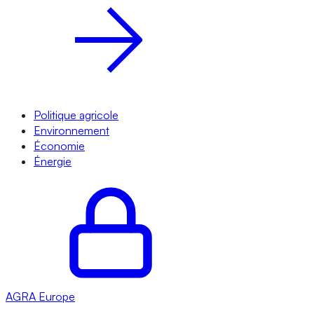
Politique agricole
Environnement
Économie
Énergie
AGRA
Europe