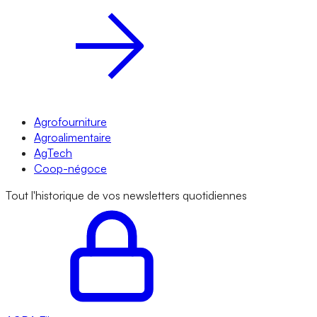
Agrofourniture
Agroalimentaire
AgTech
Coop-négoce
Tout l'historique de vos newsletters quotidiennes