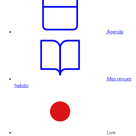
Agenda
Mes revues
hebdo
Live