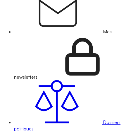
Mes
newsletters
Dossiers
politiques