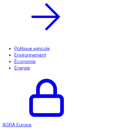
Politique agricole
Environnement
Économie
Énergie
AGRA
Europe