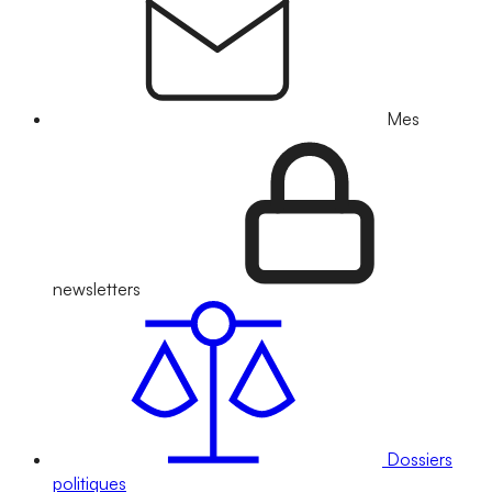
Mes
newsletters
Dossiers
politiques