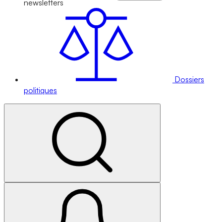
newsletters
Dossiers
politiques