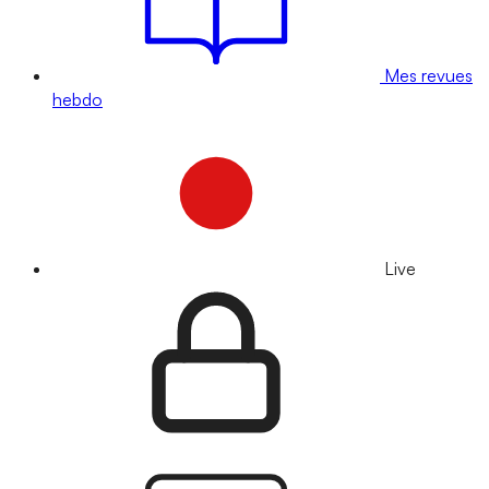
Mes revues
hebdo
Live