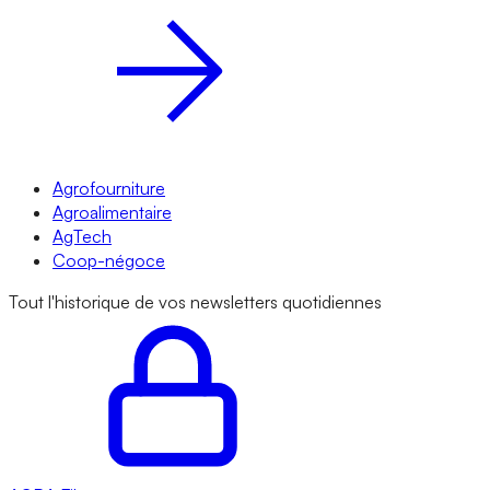
Agrofourniture
Agroalimentaire
AgTech
Coop-négoce
Tout l'historique de vos newsletters quotidiennes