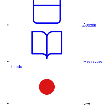
Agenda
Mes revues
hebdo
Live