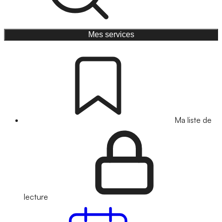
Mes services
Ma liste de
lecture