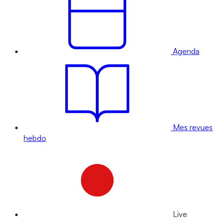
Agenda
Mes revues
hebdo
Live