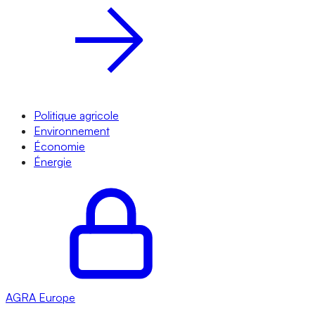
Politique agricole
Environnement
Économie
Énergie
AGRA
Europe