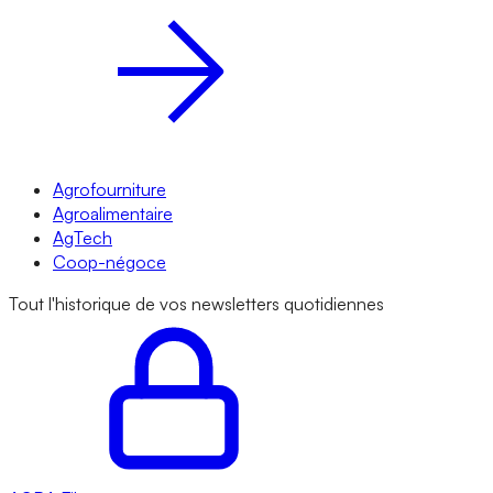
Agrofourniture
Agroalimentaire
AgTech
Coop-négoce
Tout l'historique de vos newsletters quotidiennes