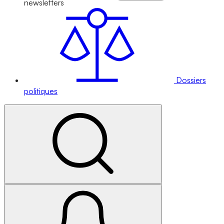
newsletters
Dossiers
politiques