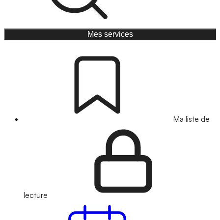
Mes services
Ma liste de
lecture