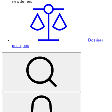
newsletters
Dossiers
politiques