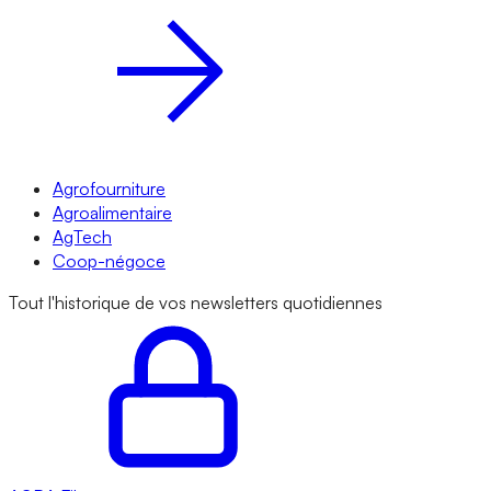
Agrofourniture
Agroalimentaire
AgTech
Coop-négoce
Tout l'historique de vos newsletters quotidiennes