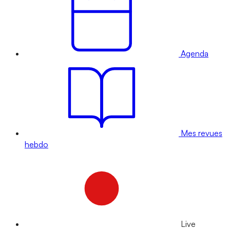
Agenda
Mes revues
hebdo
Live