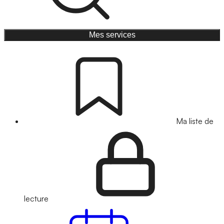
Mes services
Ma liste de
lecture