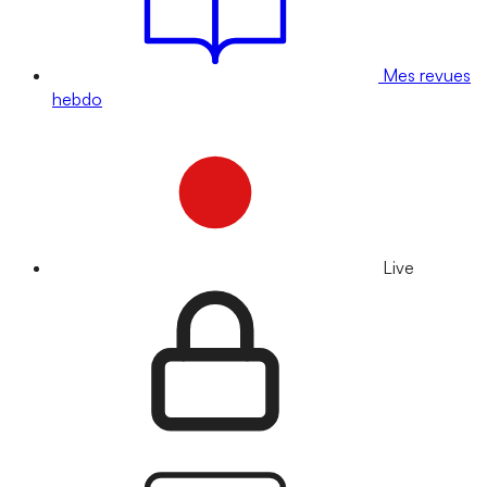
Mes revues
hebdo
Live