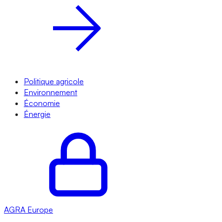
Politique agricole
Environnement
Économie
Énergie
AGRA
Europe