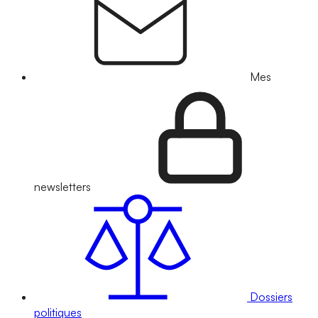
Mes
newsletters
Dossiers
politiques