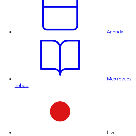
Agenda
Mes revues
hebdo
Live