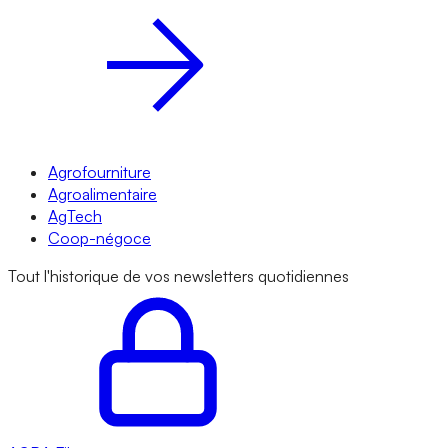
Agrofourniture
Agroalimentaire
AgTech
Coop-négoce
Tout l'historique de vos newsletters quotidiennes