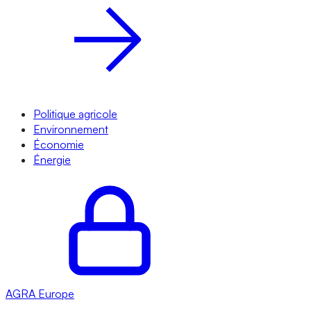
Politique agricole
Environnement
Économie
Énergie
AGRA
Europe