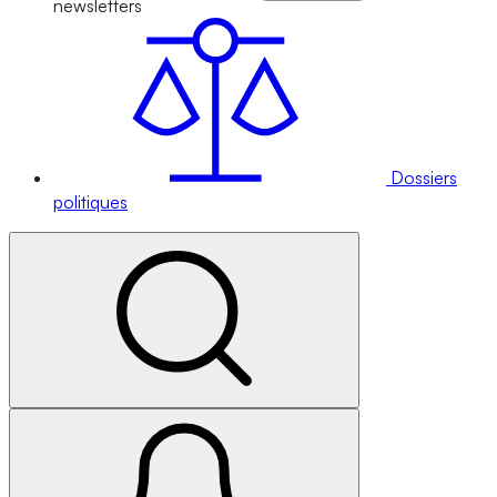
newsletters
Dossiers
politiques