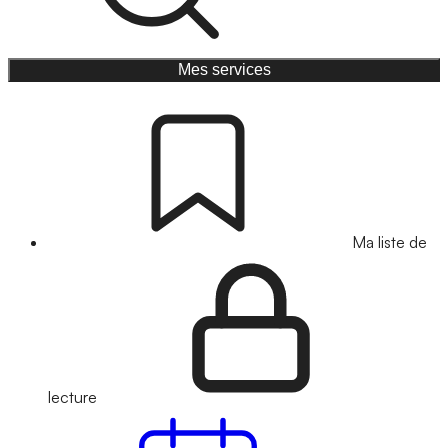
Mes services
Ma liste de
lecture