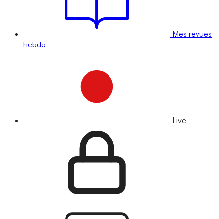
Mes revues
hebdo
Live