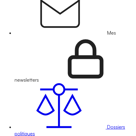
Mes
newsletters
Dossiers
politiques