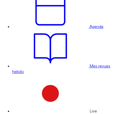
Agenda
Mes revues
hebdo
Live