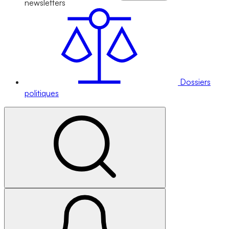
newsletters
Dossiers
politiques