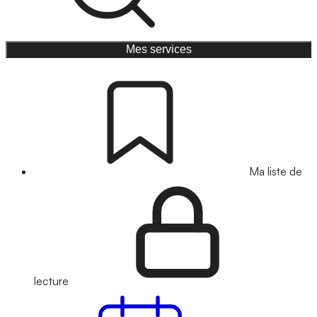
Mes services
Ma liste de
lecture