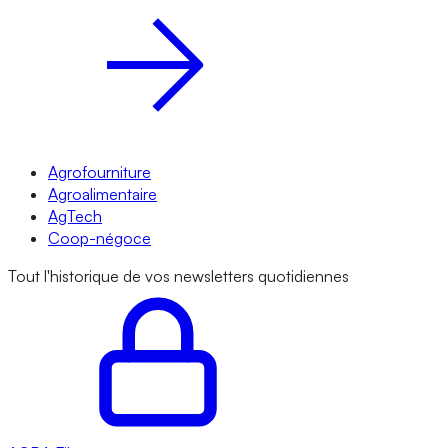
Agrofourniture
Agroalimentaire
AgTech
Coop-négoce
Tout l'historique de vos newsletters quotidiennes