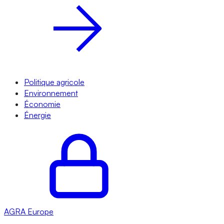
Politique agricole
Environnement
Économie
Énergie
AGRA
Europe