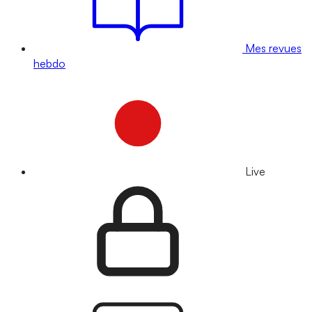
Mes revues
hebdo
Live