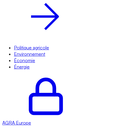
Politique agricole
Environnement
Économie
Énergie
AGRA
Europe