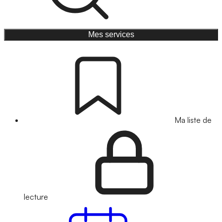
Mes services
Ma liste de
lecture