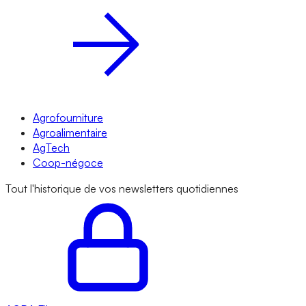
Agrofourniture
Agroalimentaire
AgTech
Coop-négoce
Tout l'historique de vos newsletters quotidiennes