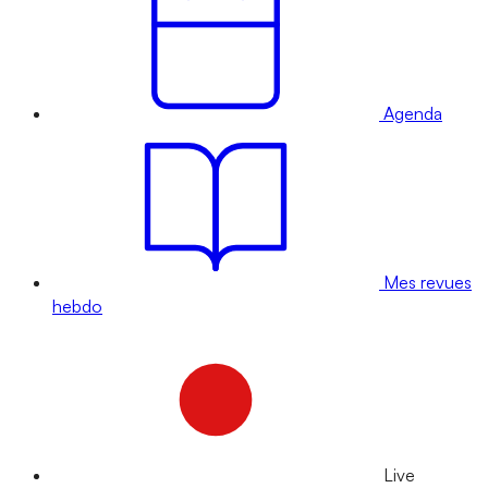
Agenda
Mes revues
hebdo
Live