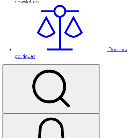
newsletters
Dossiers
politiques