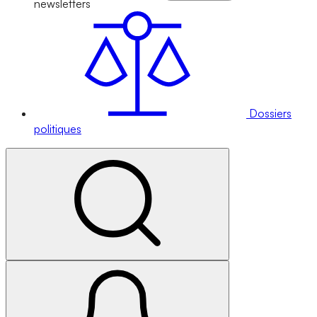
newsletters
Dossiers
politiques