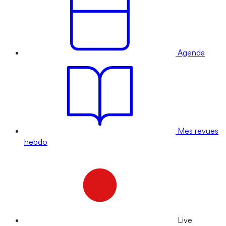
Agenda
Mes revues
hebdo
Live