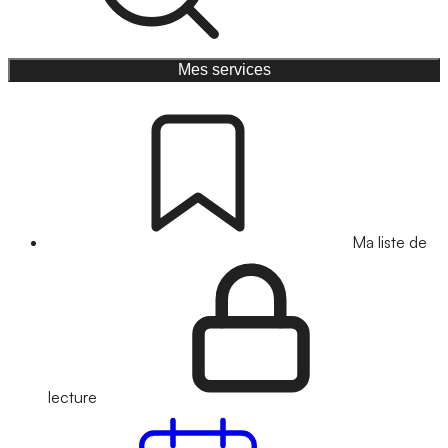
Mes services
Ma liste de
lecture