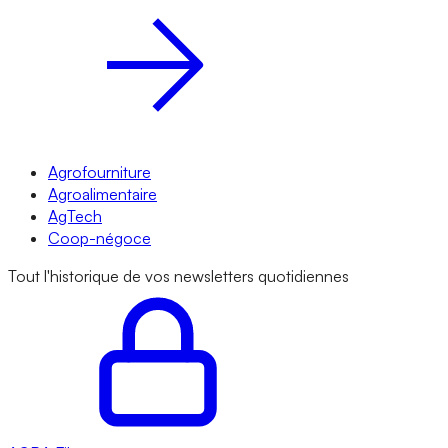
Agrofourniture
Agroalimentaire
AgTech
Coop-négoce
Tout l'historique de vos newsletters quotidiennes