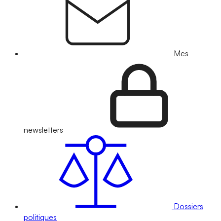
Mes
newsletters
Dossiers
politiques