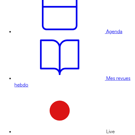
Agenda
Mes revues
hebdo
Live