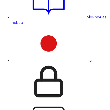
Mes revues
hebdo
Live