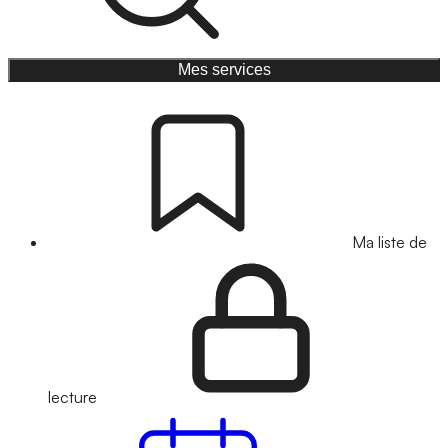
Mes services
Ma liste de
lecture