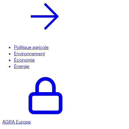
Politique agricole
Environnement
Économie
Énergie
AGRA
Europe