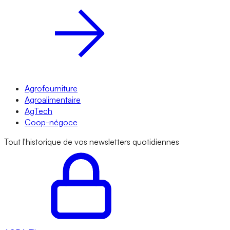
Agrofourniture
Agroalimentaire
AgTech
Coop-négoce
Tout l'historique de vos newsletters quotidiennes