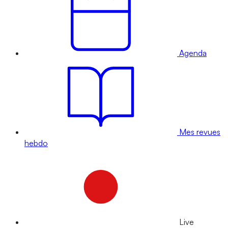
Agenda
Mes revues
hebdo
Live