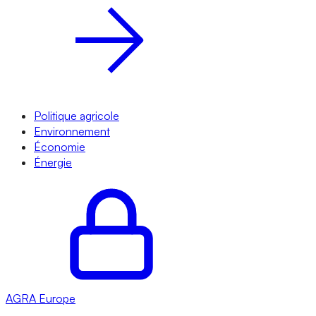
Politique agricole
Environnement
Économie
Énergie
AGRA
Europe