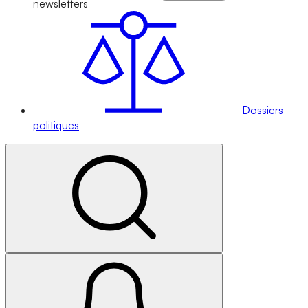
newsletters
Dossiers
politiques