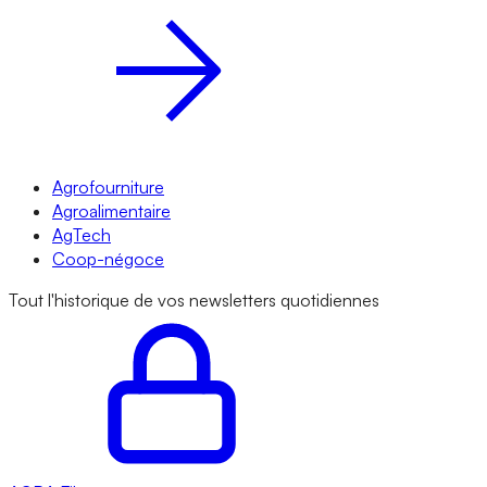
Agrofourniture
Agroalimentaire
AgTech
Coop-négoce
Tout l'historique de vos newsletters quotidiennes