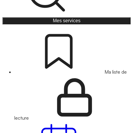
Mes services
Ma liste de
lecture