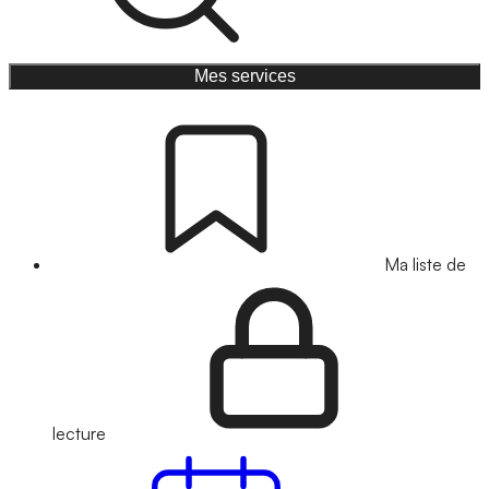
Mes services
Ma liste de
lecture