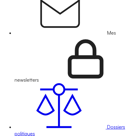
Mes
newsletters
Dossiers
politiques