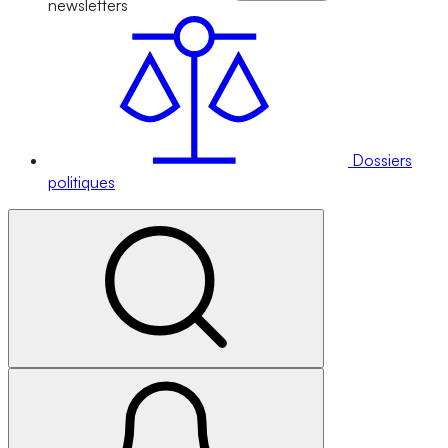
newsletters
Dossiers
politiques