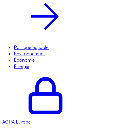
Politique agricole
Environnement
Économie
Énergie
AGRA
Europe