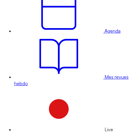
Agenda
Mes revues
hebdo
Live