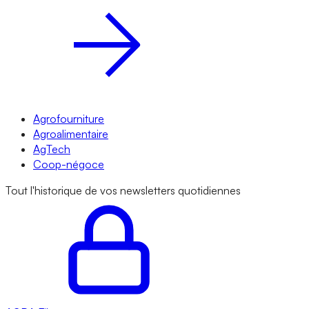
Agrofourniture
Agroalimentaire
AgTech
Coop-négoce
Tout l'historique de vos newsletters quotidiennes