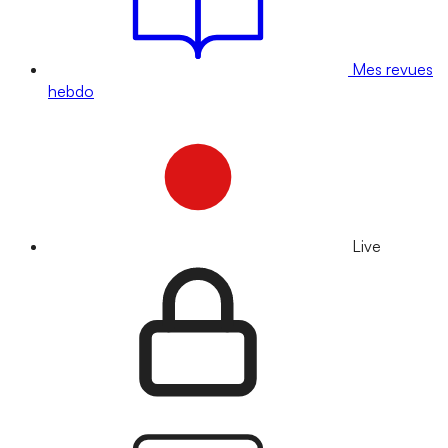
Mes revues
hebdo
Live