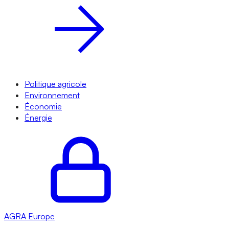
Politique agricole
Environnement
Économie
Énergie
AGRA
Europe