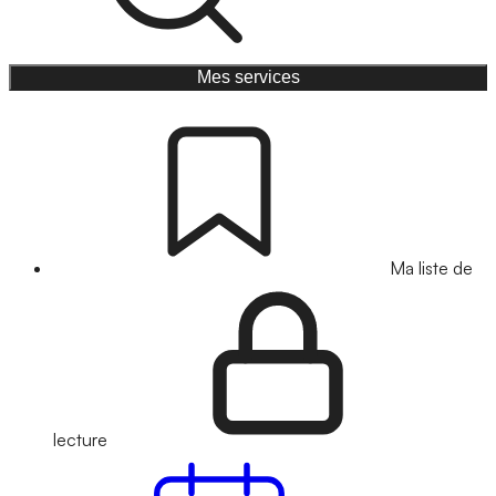
Mes services
Ma liste de
lecture