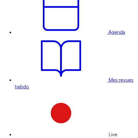
Agenda
Mes revues
hebdo
Live