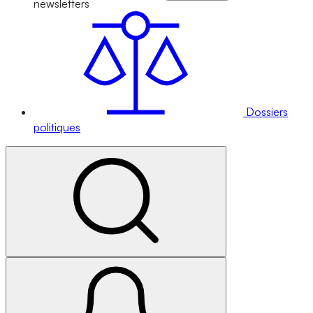
newsletters
Dossiers
politiques