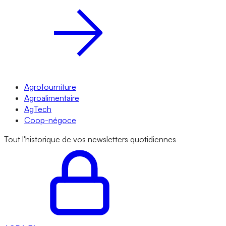
Agrofourniture
Agroalimentaire
AgTech
Coop-négoce
Tout l'historique de vos newsletters quotidiennes