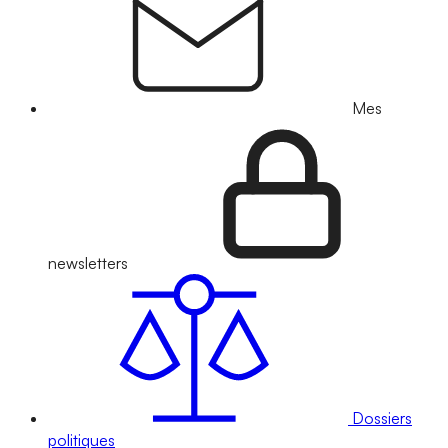
Mes
newsletters
Dossiers
politiques