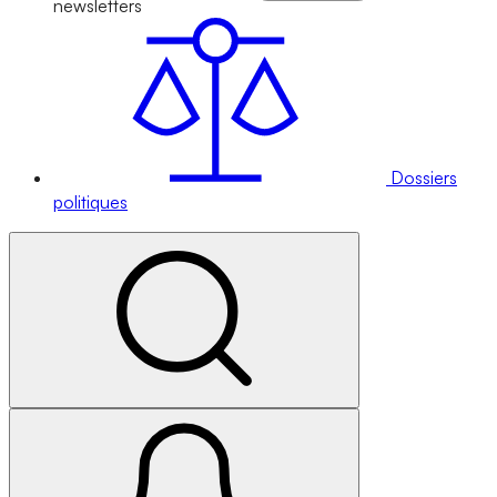
newsletters
Dossiers
politiques