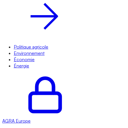
Politique agricole
Environnement
Économie
Énergie
AGRA
Europe