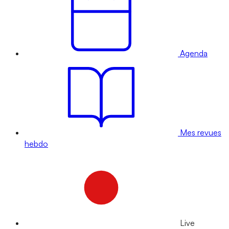
Agenda
Mes revues
hebdo
Live