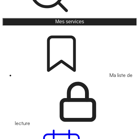
Mes services
Ma liste de
lecture