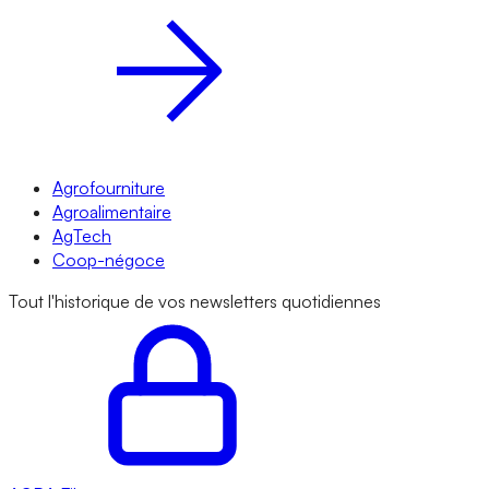
Agrofourniture
Agroalimentaire
AgTech
Coop-négoce
Tout l'historique de vos newsletters quotidiennes