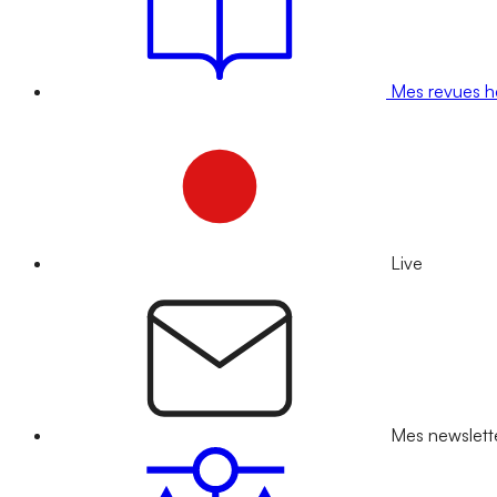
Mes revues 
Live
Mes newslett