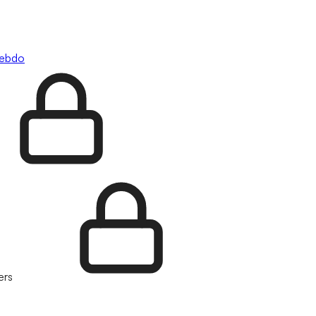
hebdo
ers