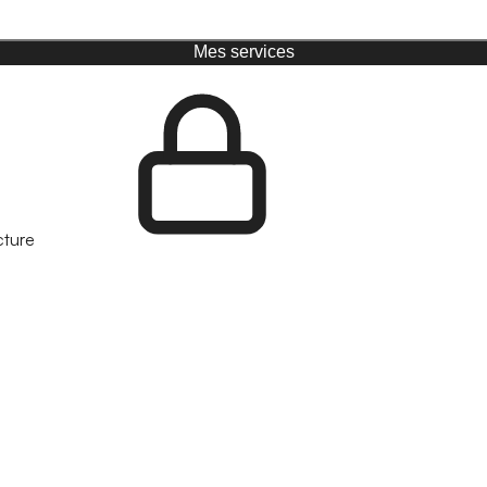
Mes services
cture