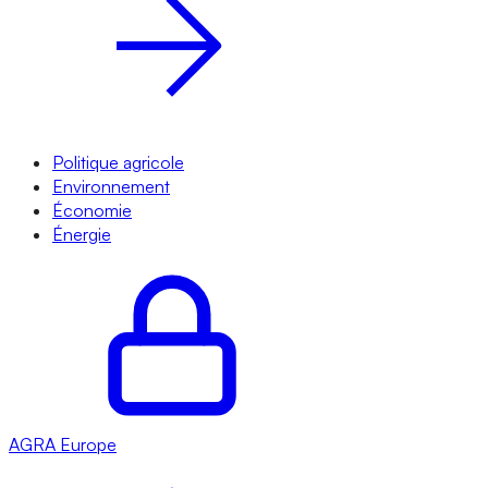
Politique agricole
Environnement
Économie
Énergie
AGRA
Europe