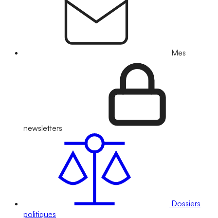
Mes
newsletters
Dossiers
politiques