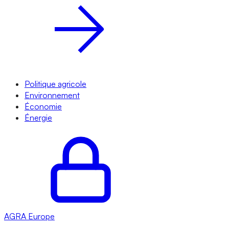
Politique agricole
Environnement
Économie
Énergie
AGRA
Europe