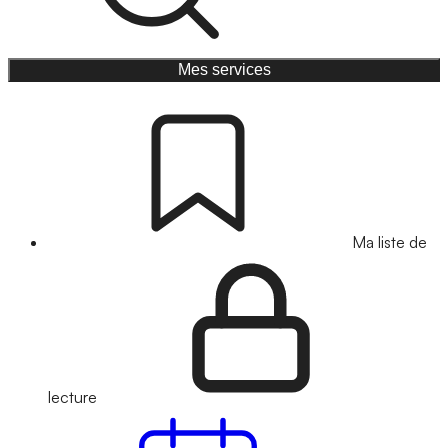
Mes services
Ma liste de
lecture