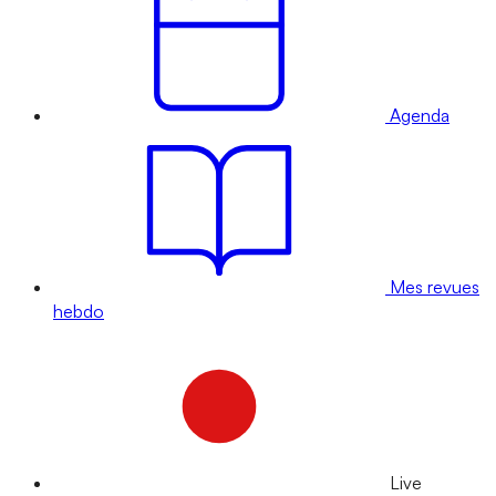
Agenda
Mes revues
hebdo
Live