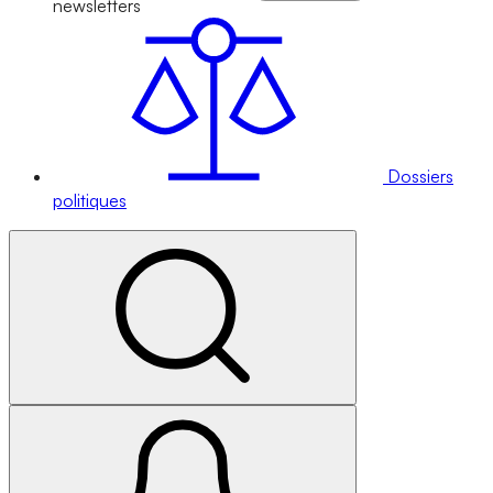
newsletters
Dossiers
politiques