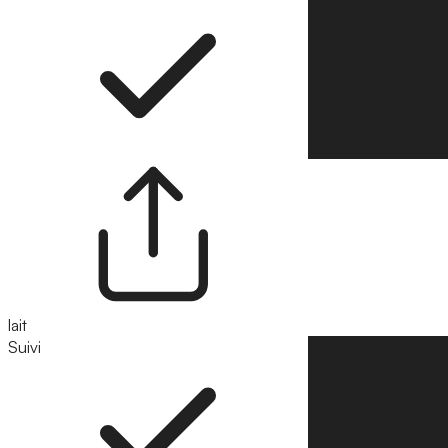
lait
Suivi
Suivre