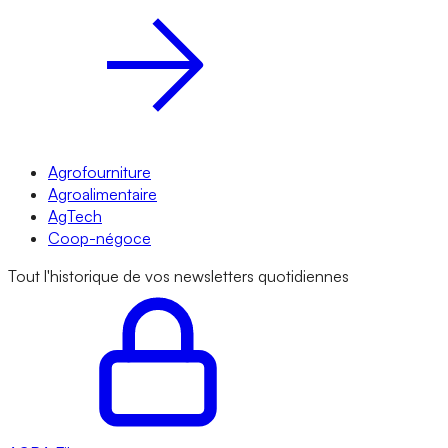
Agrofourniture
Agroalimentaire
AgTech
Coop-négoce
Tout l'historique de vos newsletters quotidiennes