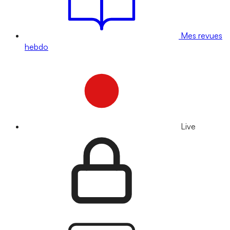
Mes revues
hebdo
Live