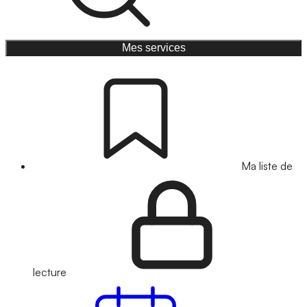
Mes services
Ma liste de
lecture