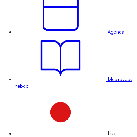
Agenda
Mes revues
hebdo
Live