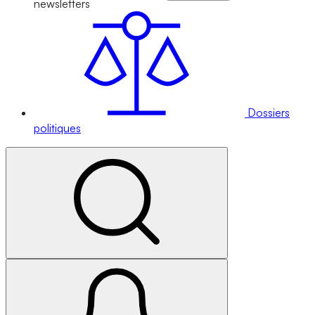
newsletters
Dossiers
politiques