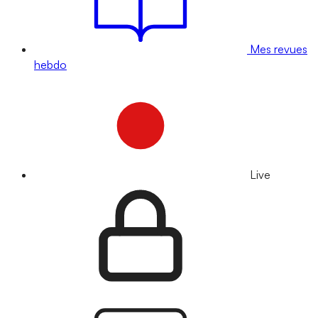
Mes revues
hebdo
Live