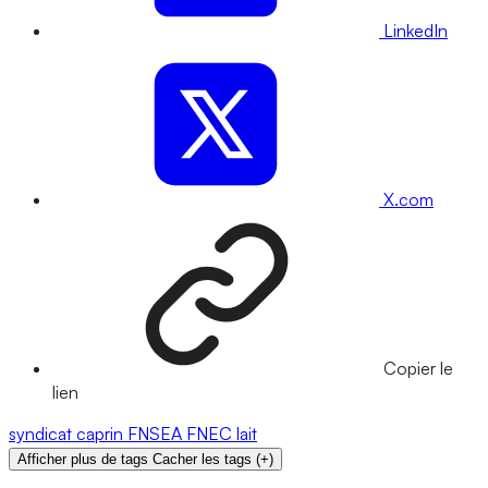
LinkedIn
X.com
Copier le
lien
syndicat
caprin
FNSEA
FNEC
lait
Afficher plus de tags
Cacher les tags
(
+
)