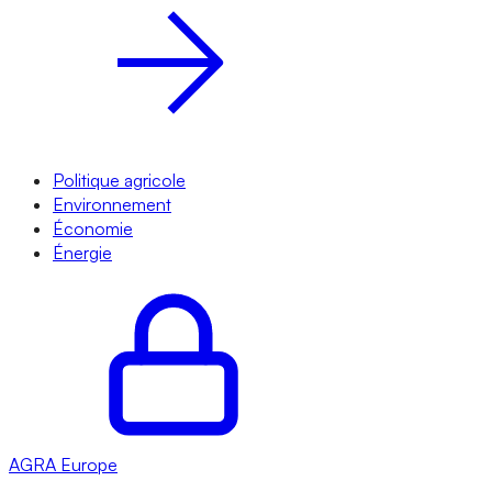
Politique agricole
Environnement
Économie
Énergie
AGRA
Europe