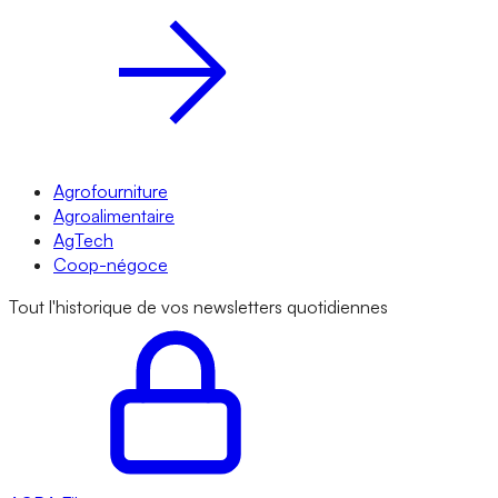
Agrofourniture
Agroalimentaire
AgTech
Coop-négoce
Tout l'historique de vos newsletters quotidiennes