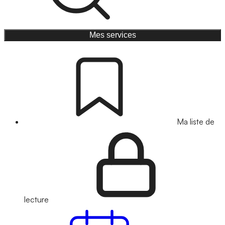
Mes services
Ma liste de
lecture