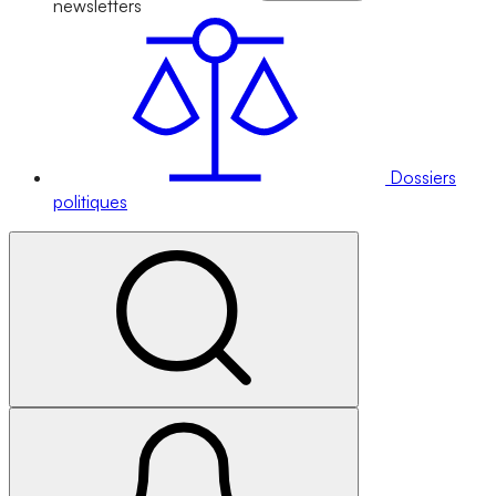
newsletters
Dossiers
politiques