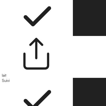
lait
Suivi
Suivre