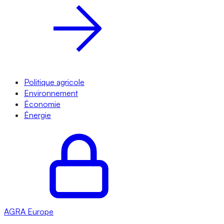
Politique agricole
Environnement
Économie
Énergie
AGRA
Europe