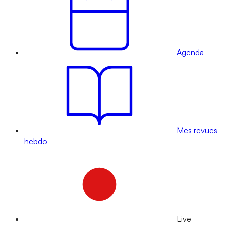
Agenda
Mes revues
hebdo
Live