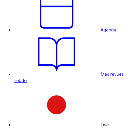
Agenda
Mes revues
hebdo
Live