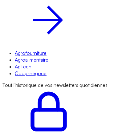
Agrofourniture
Agroalimentaire
AgTech
Coop-négoce
Tout l'historique de vos newsletters quotidiennes