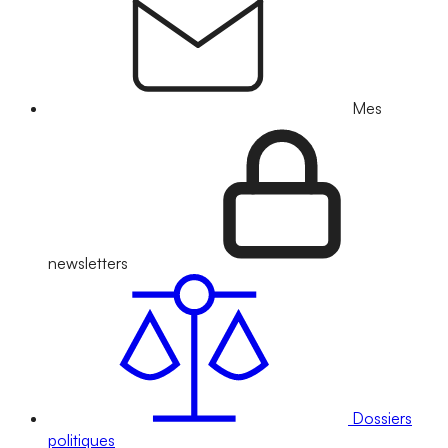
Mes
newsletters
Dossiers
politiques