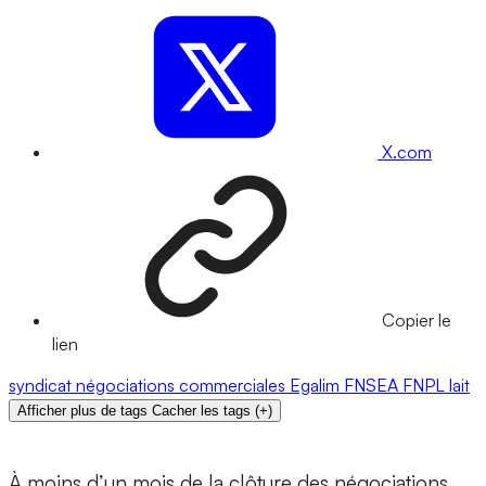
X.com
Copier le
lien
syndicat
négociations commerciales
Egalim
FNSEA
FNPL
lait
Afficher plus de tags
Cacher les tags
(
+
)
À moins d’un mois de la clôture des négociations