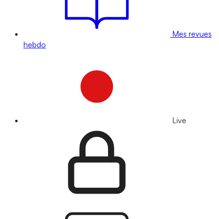
Mes revues
hebdo
Live