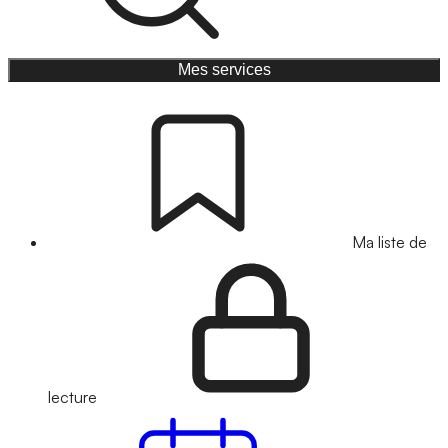
Mes services
Ma liste de
lecture