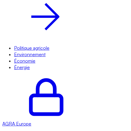
Politique agricole
Environnement
Économie
Énergie
AGRA
Europe