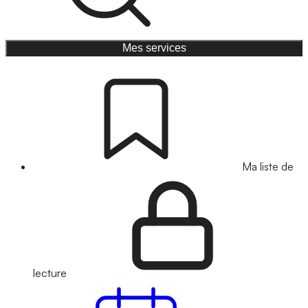
Mes services
Ma liste de
lecture