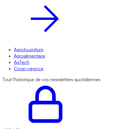
Agrofourniture
Agroalimentaire
AgTech
Coop-négoce
Tout l'historique de vos newsletters quotidiennes