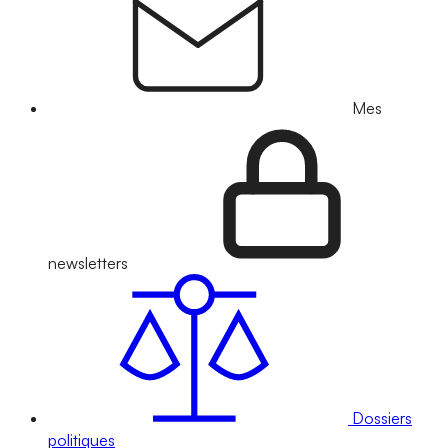
Mes
newsletters
Dossiers
politiques