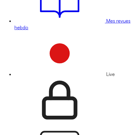
Mes revues
hebdo
Live