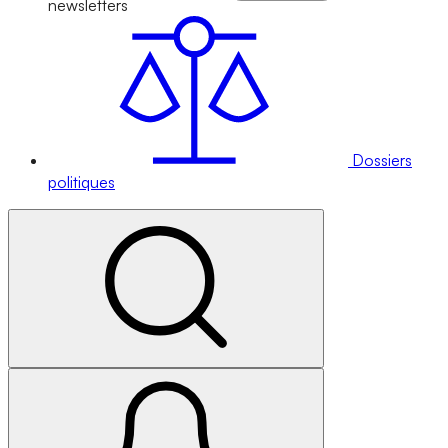
newsletters
Dossiers
politiques