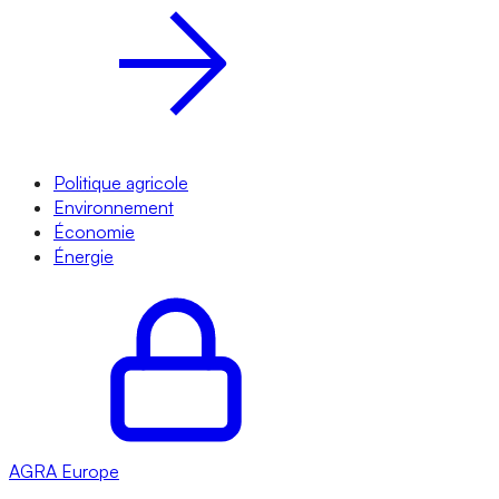
Politique agricole
Environnement
Économie
Énergie
AGRA
Europe