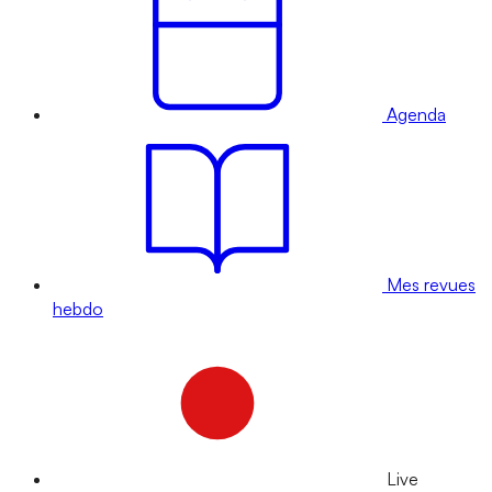
Agenda
Mes revues
hebdo
Live