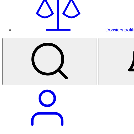
Dossiers poli