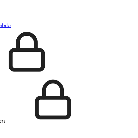
hebdo
ers