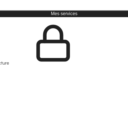
Mes services
cture