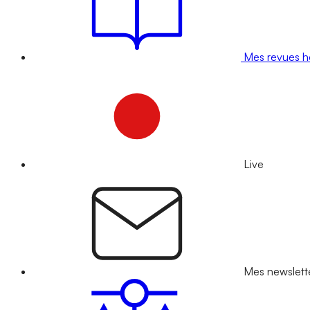
Mes revues 
Live
Mes newslett