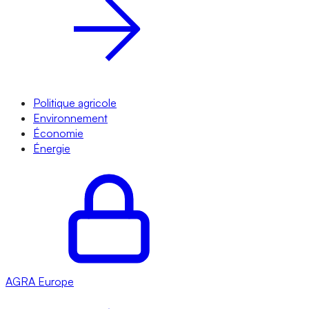
Politique agricole
Environnement
Économie
Énergie
AGRA
Europe