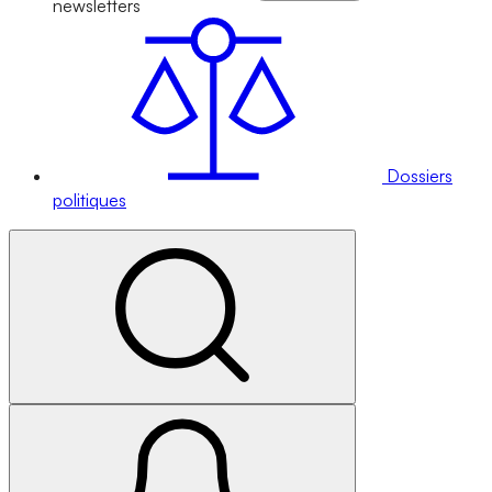
newsletters
Dossiers
politiques