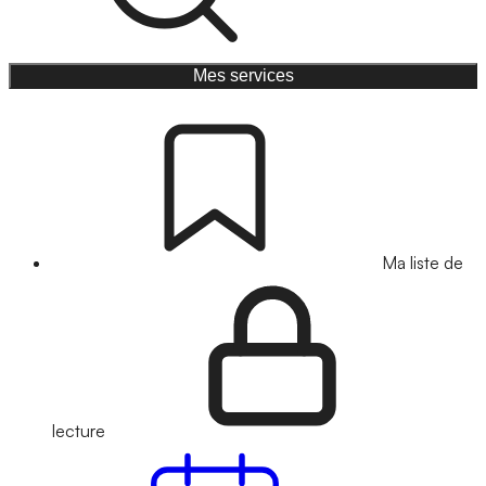
Mes services
Ma liste de
lecture