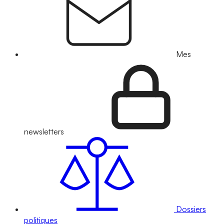
Mes
newsletters
Dossiers
politiques