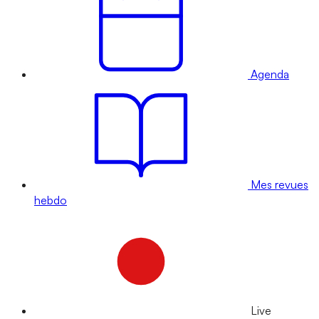
Agenda
Mes revues
hebdo
Live