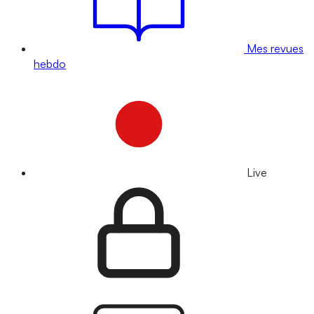
Mes revues
hebdo
Live