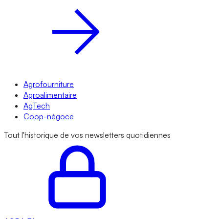
Agrofourniture
Agroalimentaire
AgTech
Coop-négoce
Tout l'historique de vos newsletters quotidiennes