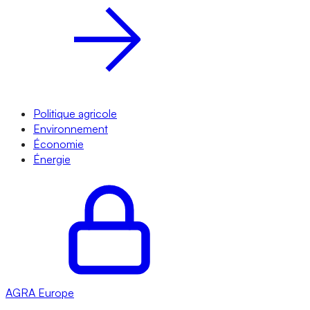
Politique agricole
Environnement
Économie
Énergie
AGRA
Europe