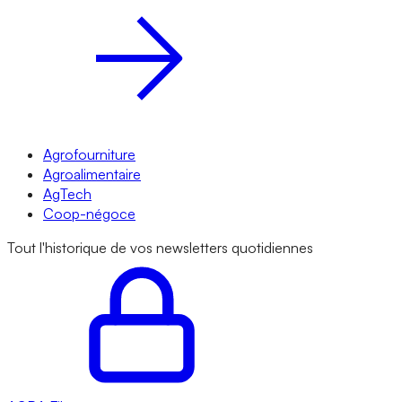
Agrofourniture
Agroalimentaire
AgTech
Coop-négoce
Tout l'historique de vos newsletters quotidiennes