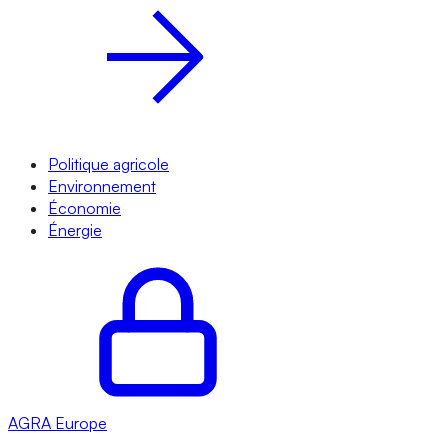
Politique agricole
Environnement
Économie
Énergie
AGRA
Europe