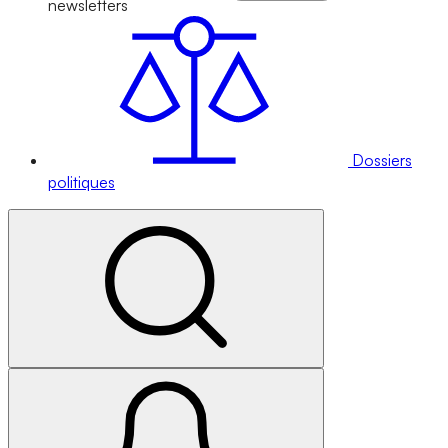
newsletters
Dossiers
politiques