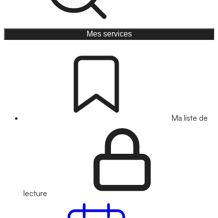
Mes services
Ma liste de
lecture