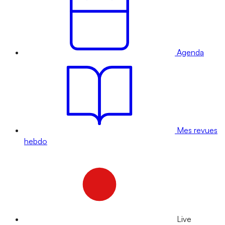
Agenda
Mes revues
hebdo
Live