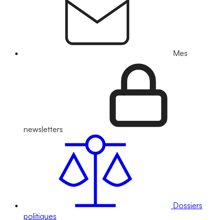
Mes
newsletters
Dossiers
politiques