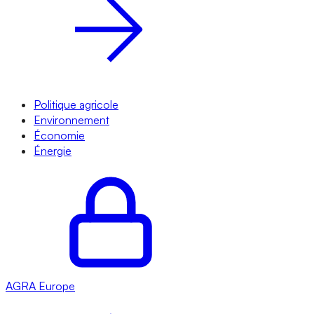
Politique agricole
Environnement
Économie
Énergie
AGRA
Europe