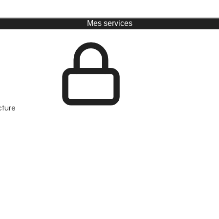
Mes services
cture