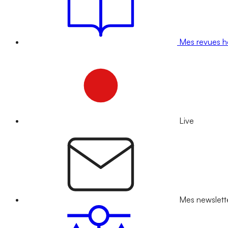
Mes revues 
Live
Mes newslett