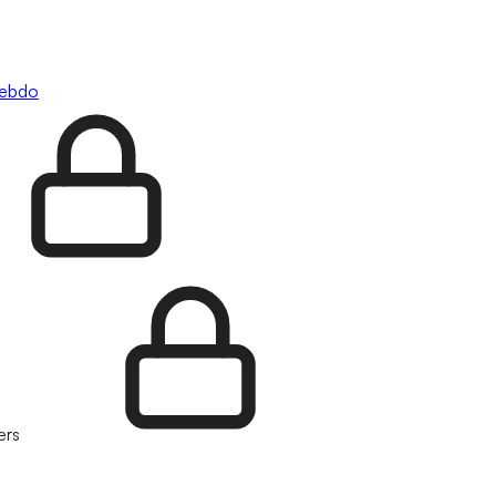
hebdo
ers