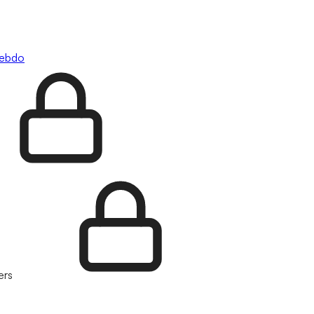
hebdo
ers