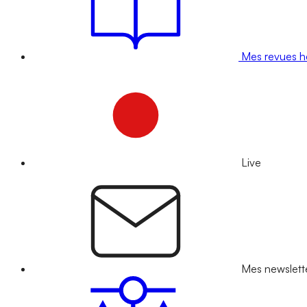
Mes revues 
Live
Mes newslett