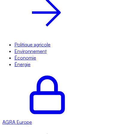
Politique agricole
Environnement
Économie
Énergie
AGRA
Europe