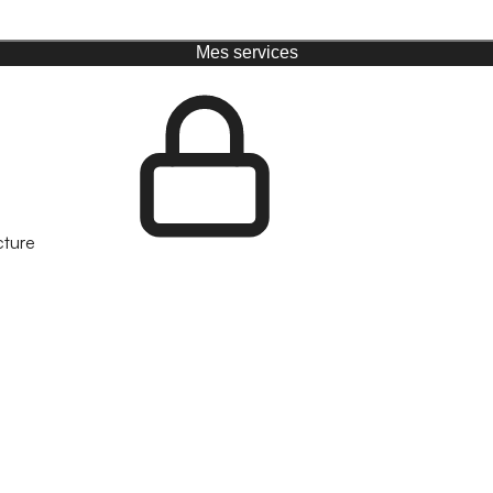
Mes services
cture