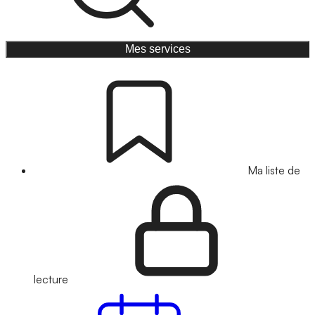
Mes services
Ma liste de
lecture