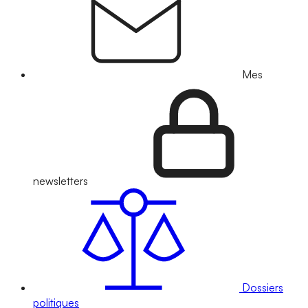
Mes
newsletters
Dossiers
politiques