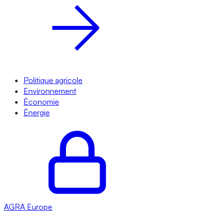
Politique agricole
Environnement
Économie
Énergie
AGRA
Europe