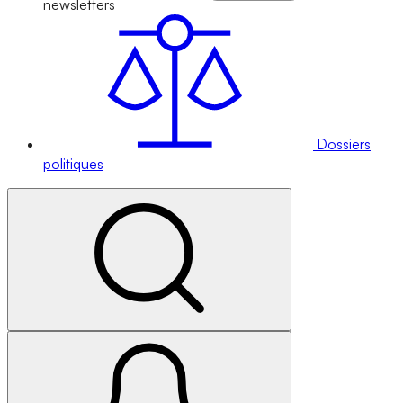
newsletters
Dossiers
politiques