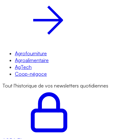
Agrofourniture
Agroalimentaire
AgTech
Coop-négoce
Tout l'historique de vos newsletters quotidiennes