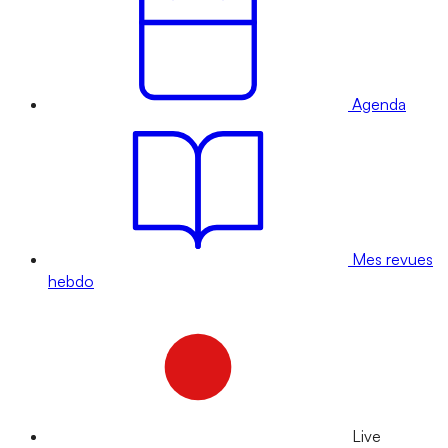
Agenda
Mes revues
hebdo
Live