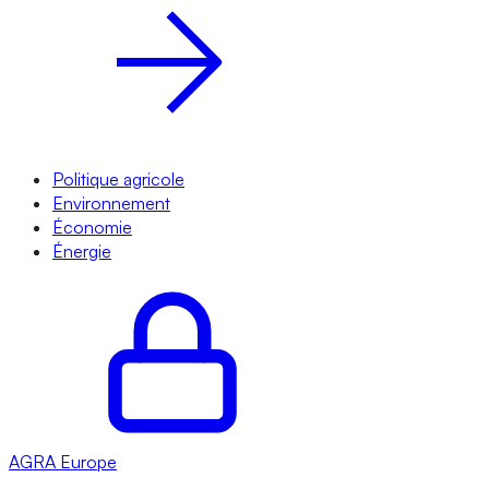
Politique agricole
Environnement
Économie
Énergie
AGRA
Europe