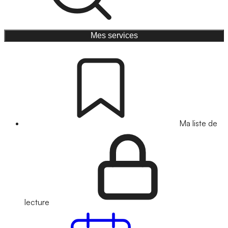
Mes services
Ma liste de
lecture