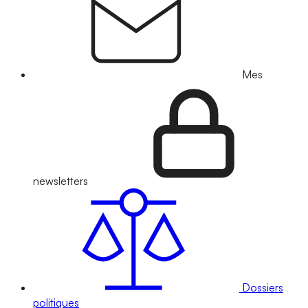
Mes
newsletters
Dossiers
politiques