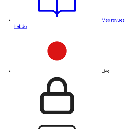
Mes revues
hebdo
Live