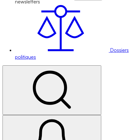
newsletters
Dossiers
politiques