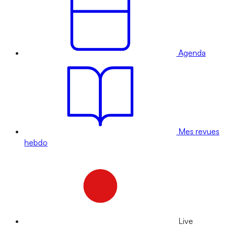
Agenda
Mes revues
hebdo
Live