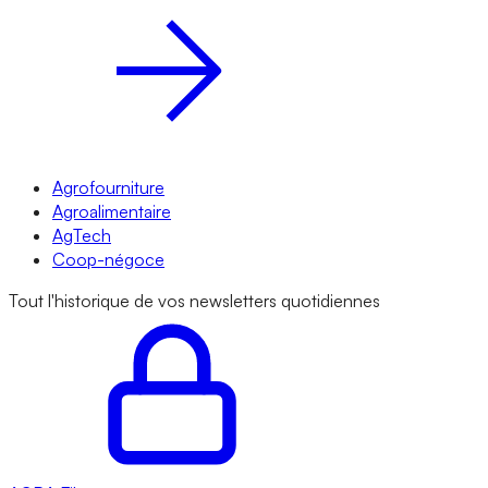
Agrofourniture
Agroalimentaire
AgTech
Coop-négoce
Tout l'historique de vos newsletters quotidiennes