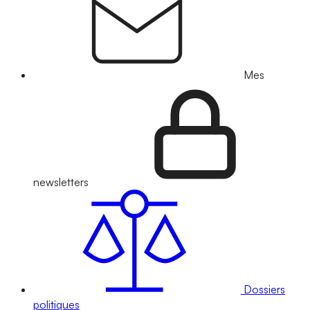
Mes
newsletters
Dossiers
politiques