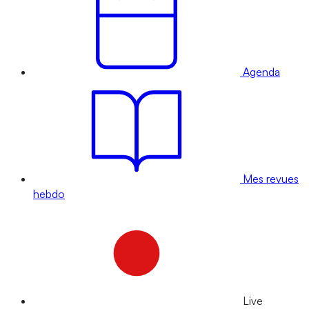
Agenda
Mes revues
hebdo
Live