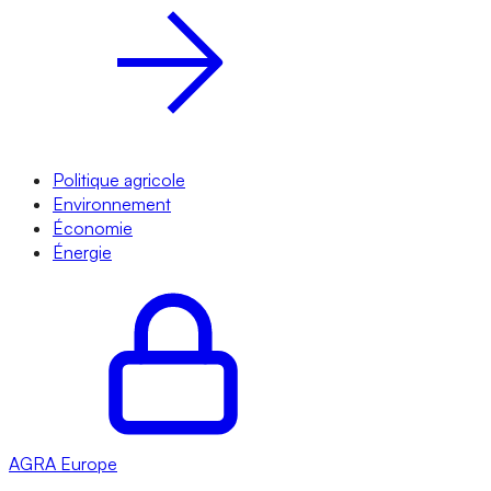
Politique agricole
Environnement
Économie
Énergie
AGRA
Europe