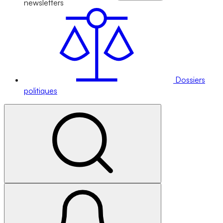
newsletters
Dossiers
politiques