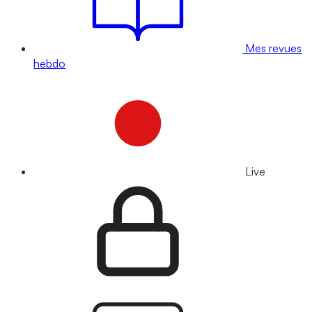
Mes revues
hebdo
Live