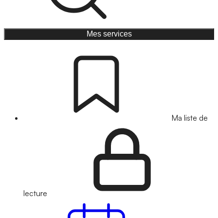
Mes services
Ma liste de
lecture