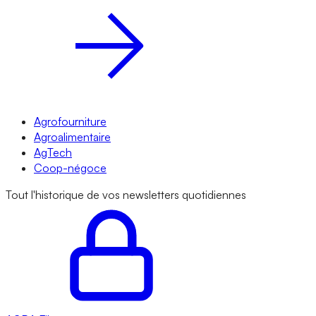
Agrofourniture
Agroalimentaire
AgTech
Coop-négoce
Tout l'historique de vos newsletters quotidiennes