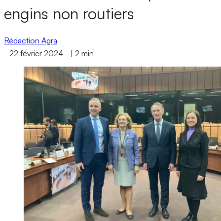
engins non routiers
Rédaction Agra
-
22 février 2024
-
|
2 min