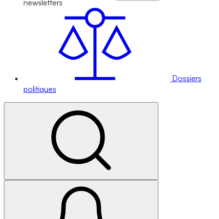
newsletters
Dossiers
politiques