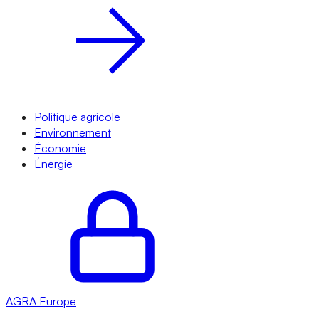
Politique agricole
Environnement
Économie
Énergie
AGRA
Europe