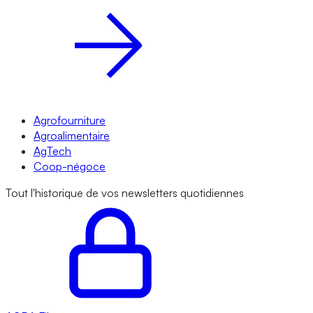
Agrofourniture
Agroalimentaire
AgTech
Coop-négoce
Tout l'historique de vos newsletters quotidiennes