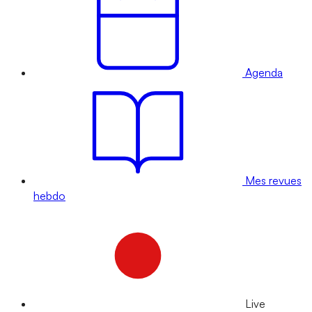
Agenda
Mes revues
hebdo
Live