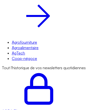
Agrofourniture
Agroalimentaire
AgTech
Coop-négoce
Tout l'historique de vos newsletters quotidiennes