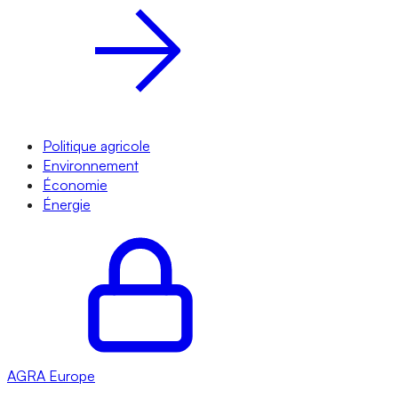
Politique agricole
Environnement
Économie
Énergie
AGRA
Europe