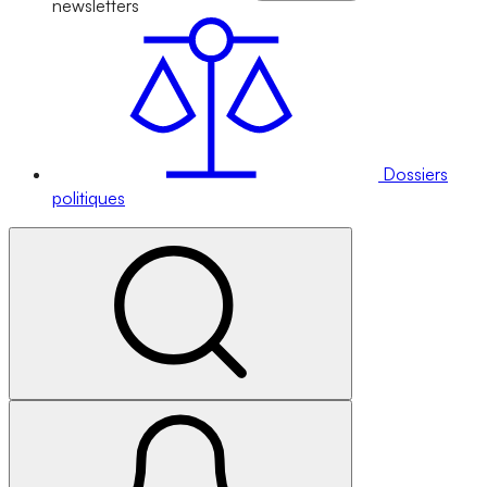
newsletters
Dossiers
politiques