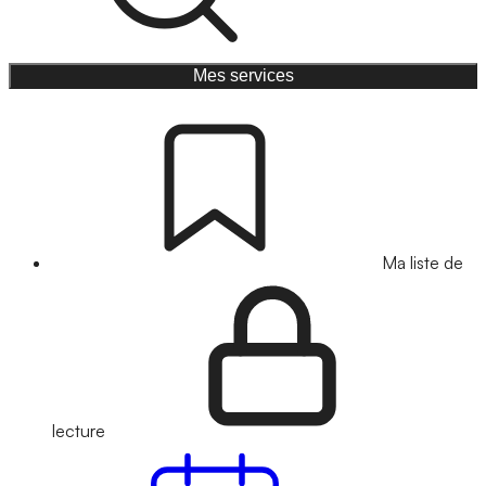
Mes services
Ma liste de
lecture