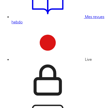
Mes revues
hebdo
Live