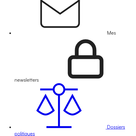
Mes
newsletters
Dossiers
politiques