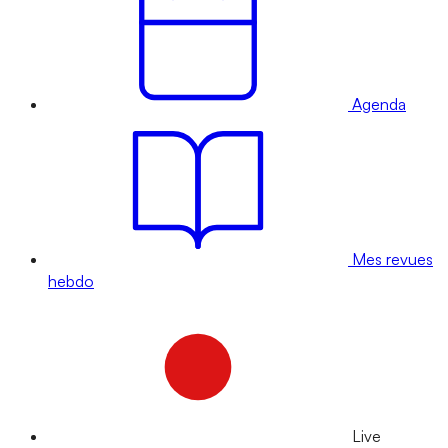
Agenda
Mes revues
hebdo
Live