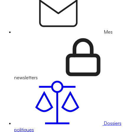
Mes
newsletters
Dossiers
politiques