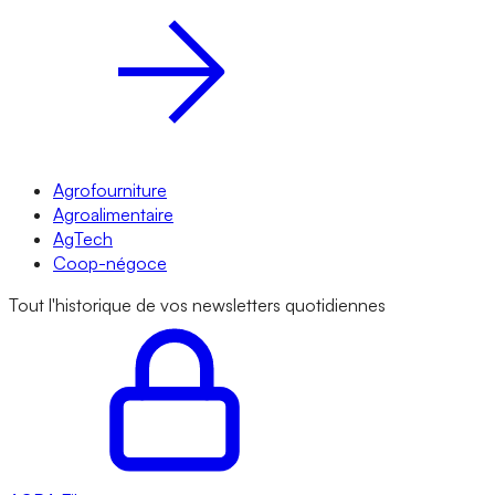
Agrofourniture
Agroalimentaire
AgTech
Coop-négoce
Tout l'historique de vos newsletters quotidiennes