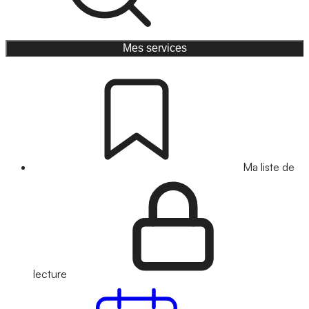
Mes services
Ma liste de
lecture