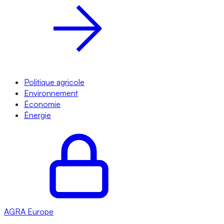
Politique agricole
Environnement
Économie
Énergie
AGRA
Europe