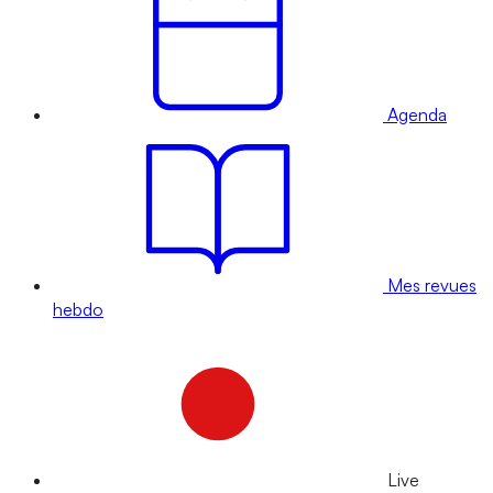
Agenda
Mes revues
hebdo
Live