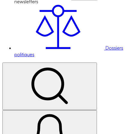
newsletters
Dossiers
politiques