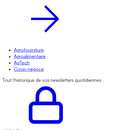
Agrofourniture
Agroalimentaire
AgTech
Coop-négoce
Tout l'historique de vos newsletters quotidiennes