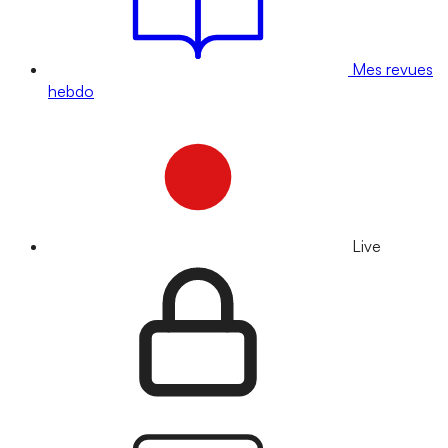
Mes revues
hebdo
Live