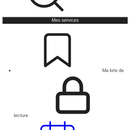
Mes services
Ma liste de
lecture