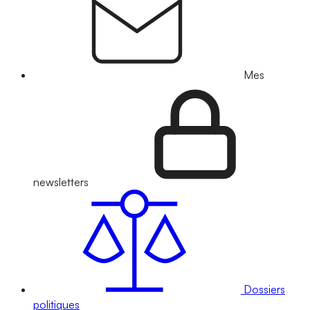
Mes
newsletters
Dossiers
politiques