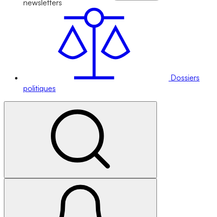
newsletters
Dossiers
politiques