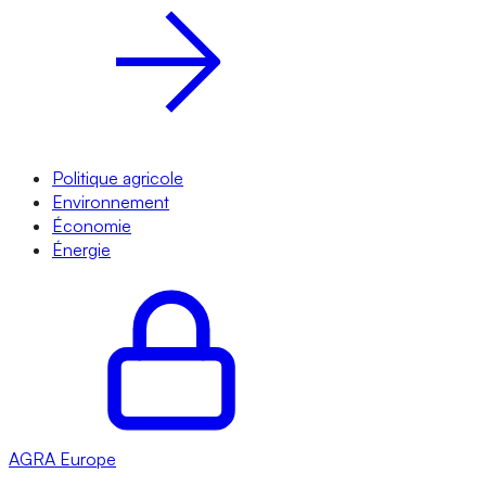
Politique agricole
Environnement
Économie
Énergie
AGRA
Europe