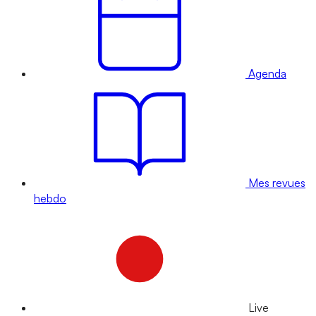
Agenda
Mes revues
hebdo
Live