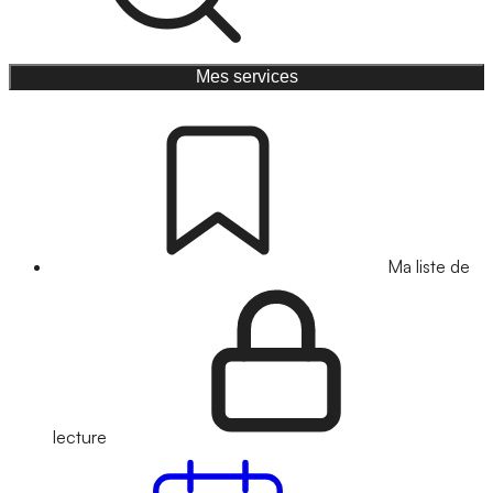
Mes services
Ma liste de
lecture