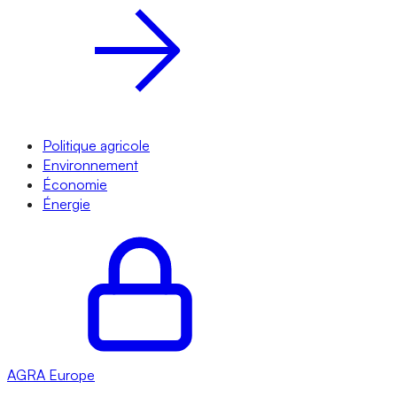
Politique agricole
Environnement
Économie
Énergie
AGRA
Europe