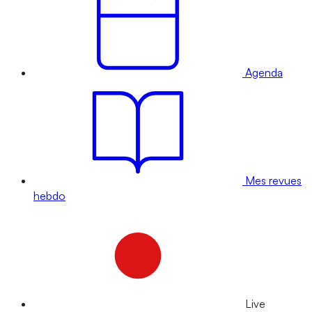
Agenda
Mes revues
hebdo
Live