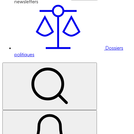
newsletters
Dossiers
politiques