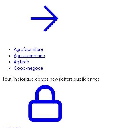
Agrofourniture
Agroalimentaire
AgTech
Coop-négoce
Tout l'historique de vos newsletters quotidiennes