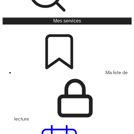
Mes services
Ma liste de
lecture