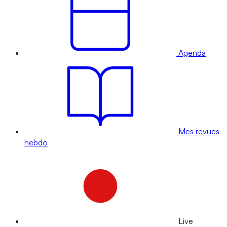
Agenda
Mes revues
hebdo
Live