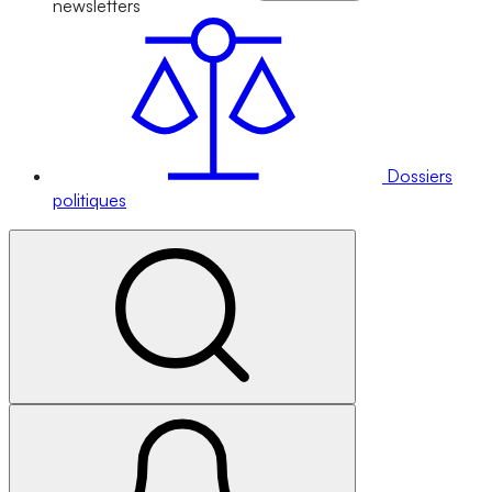
newsletters
Dossiers
politiques