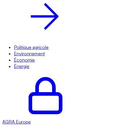
Politique agricole
Environnement
Économie
Énergie
AGRA
Europe