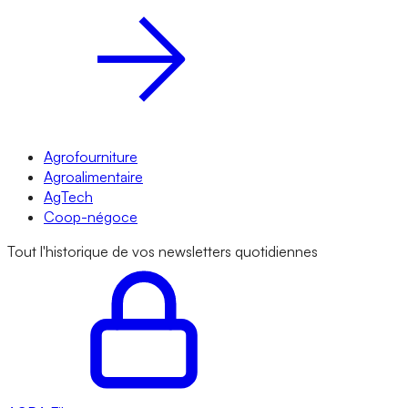
Agrofourniture
Agroalimentaire
AgTech
Coop-négoce
Tout l'historique de vos newsletters quotidiennes