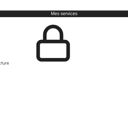
Mes services
cture