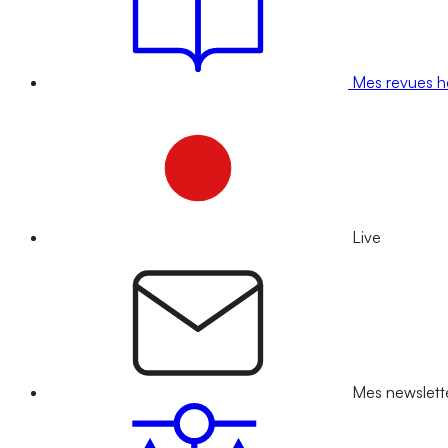
Mes revues 
Live
Mes newslett