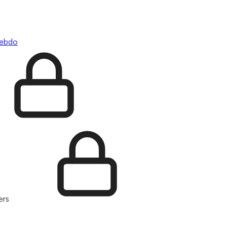
hebdo
ers