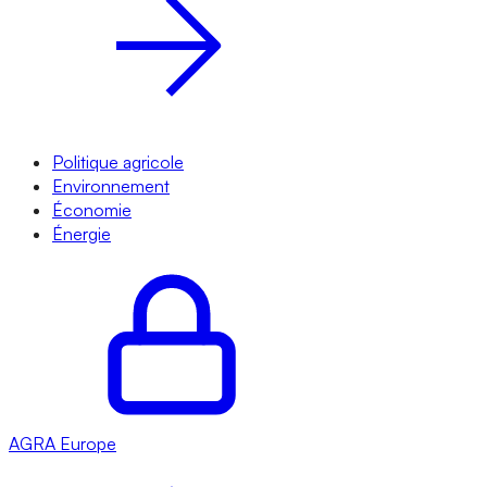
Politique agricole
Environnement
Économie
Énergie
AGRA
Europe