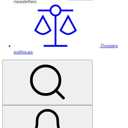
newsletters
Dossiers
politiques