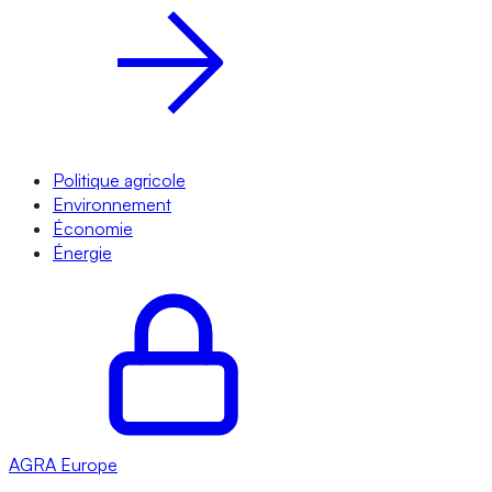
Politique agricole
Environnement
Économie
Énergie
AGRA
Europe