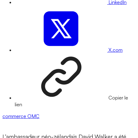
LinkedIn
X.com
Copier le
lien
commerce
OMC
L’ambassadeur néo-zélandais David Walker a été