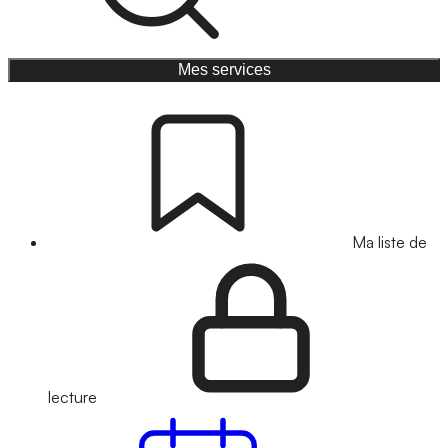
Mes services
Ma liste de
lecture