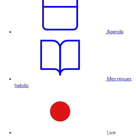
Agenda
Mes revues
hebdo
Live