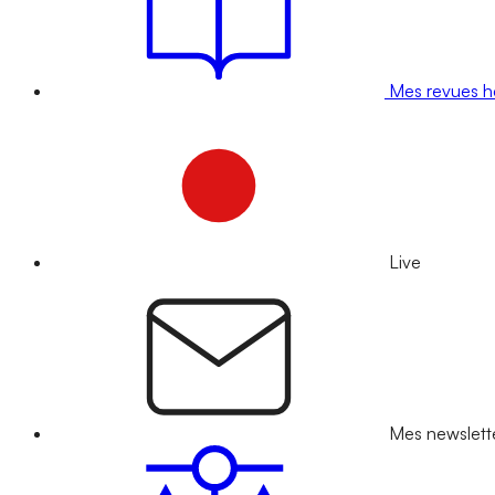
Mes revues 
Live
Mes newslett