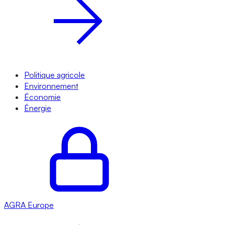
Politique agricole
Environnement
Économie
Énergie
AGRA
Europe