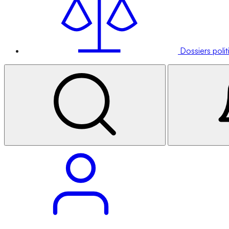
Dossiers poli