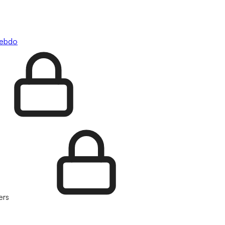
hebdo
ers