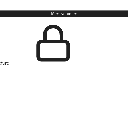
Mes services
cture