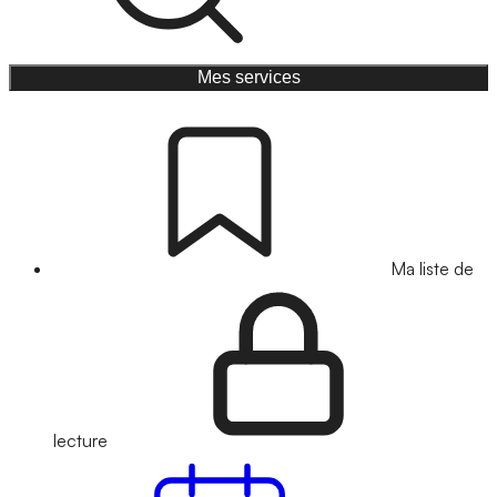
Mes services
Ma liste de
lecture