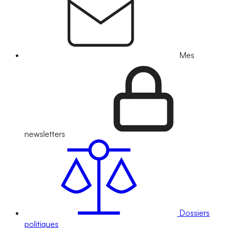
Mes
newsletters
Dossiers
politiques