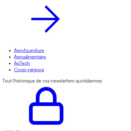
Agrofourniture
Agroalimentaire
AgTech
Coop-négoce
Tout l'historique de vos newsletters quotidiennes