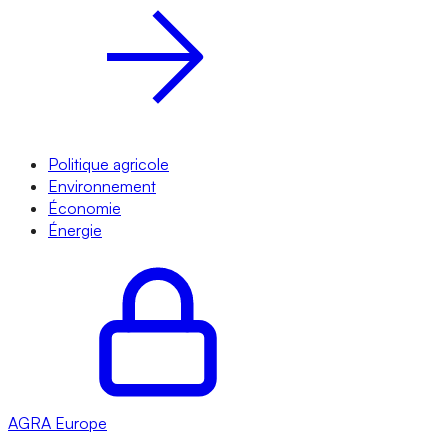
Politique agricole
Environnement
Économie
Énergie
AGRA
Europe