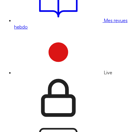
Mes revues
hebdo
Live