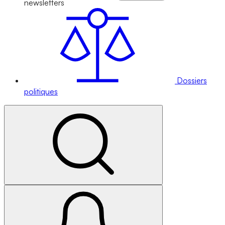
newsletters
Dossiers
politiques