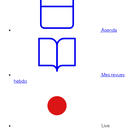
Agenda
Mes revues
hebdo
Live