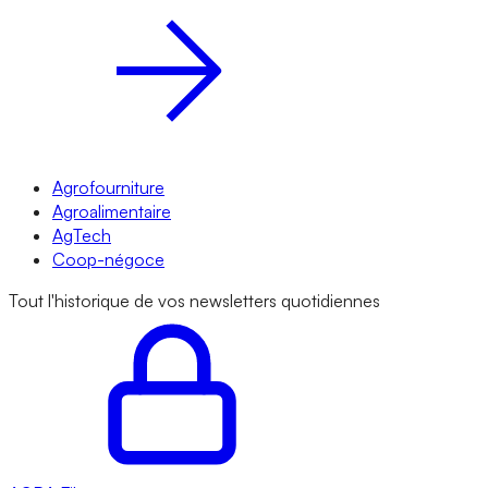
Agrofourniture
Agroalimentaire
AgTech
Coop-négoce
Tout l'historique de vos newsletters quotidiennes