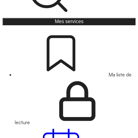
Mes services
Ma liste de
lecture