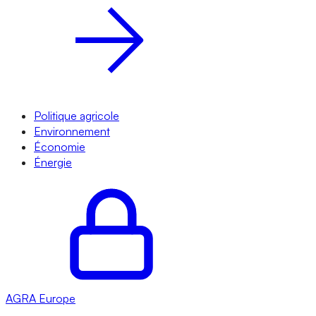
Politique agricole
Environnement
Économie
Énergie
AGRA
Europe