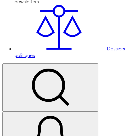
newsletters
Dossiers
politiques