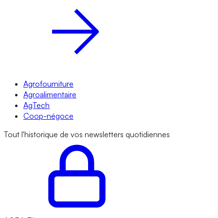
Agrofourniture
Agroalimentaire
AgTech
Coop-négoce
Tout l'historique de vos newsletters quotidiennes