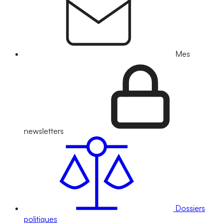
Mes
newsletters
Dossiers
politiques