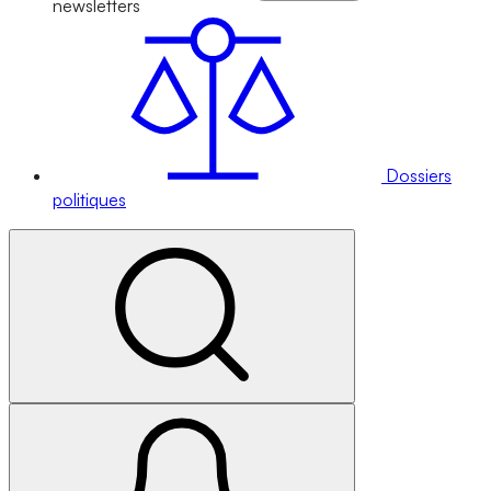
newsletters
Dossiers
politiques