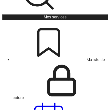
Mes services
Ma liste de
lecture