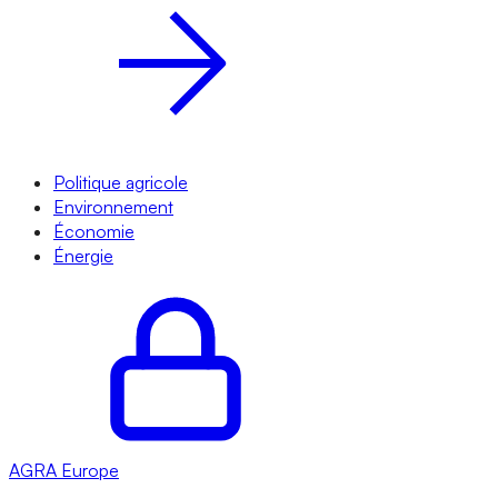
Politique agricole
Environnement
Économie
Énergie
AGRA
Europe