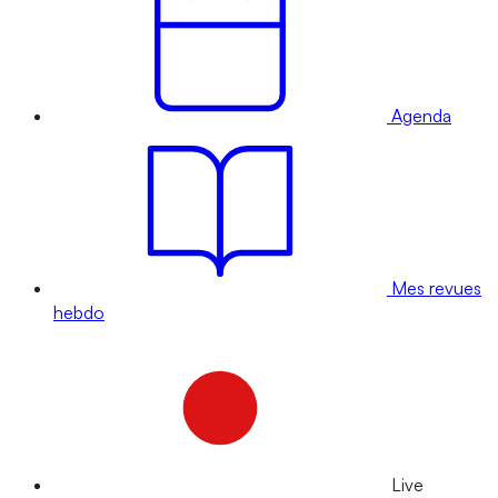
Agenda
Mes revues
hebdo
Live