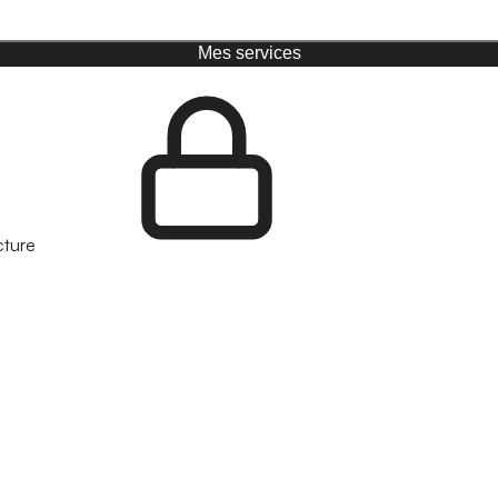
Mes services
cture