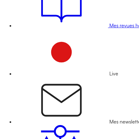
Mes revues 
Live
Mes newslett