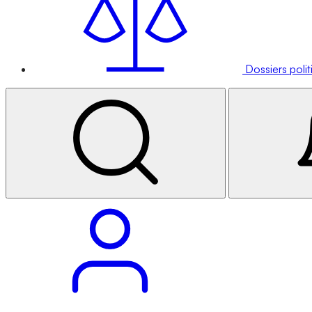
Dossiers poli