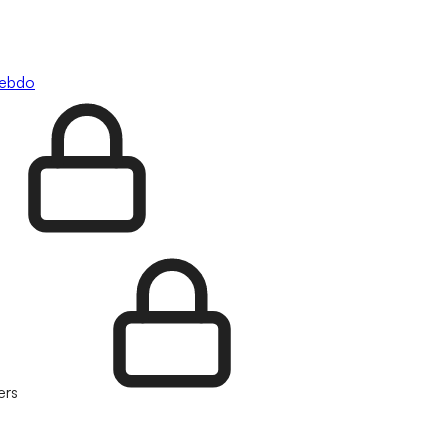
hebdo
ers