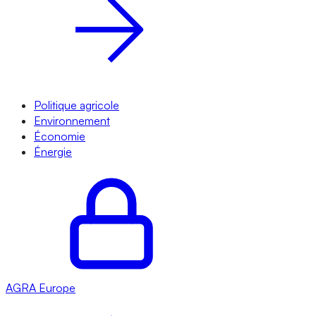
Politique agricole
Environnement
Économie
Énergie
AGRA
Europe