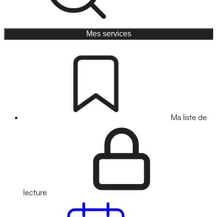
Mes services
Ma liste de
lecture