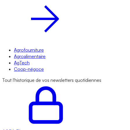
Agrofourniture
Agroalimentaire
AgTech
Coop-négoce
Tout l'historique de vos newsletters quotidiennes