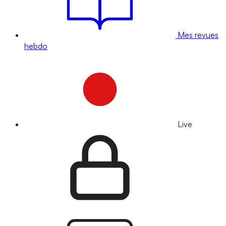
Mes revues
hebdo
Live