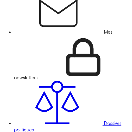
Mes
newsletters
Dossiers
politiques