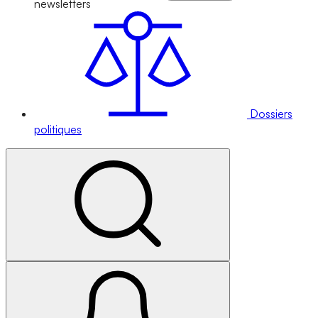
newsletters
Dossiers
politiques