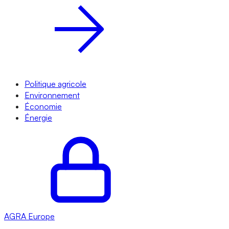
Politique agricole
Environnement
Économie
Énergie
AGRA
Europe