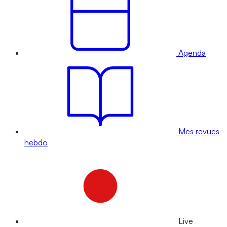
Agenda
Mes revues
hebdo
Live