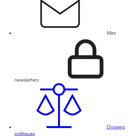
Mes
newsletters
Dossiers
politiques