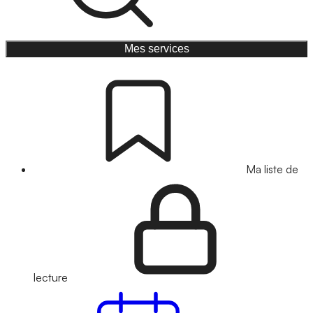
Mes services
Ma liste de
lecture