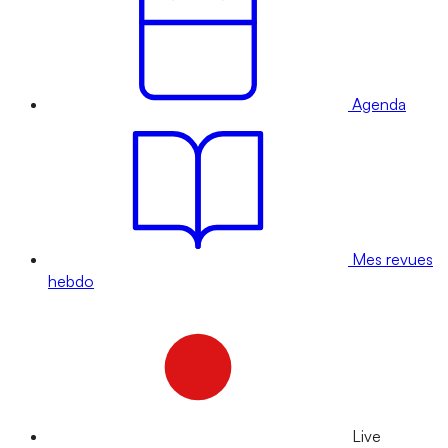
Agenda
Mes revues
hebdo
Live