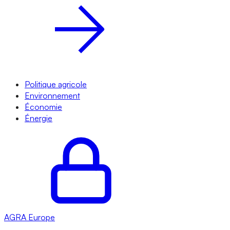
Politique agricole
Environnement
Économie
Énergie
AGRA
Europe