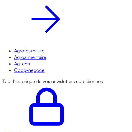
Agrofourniture
Agroalimentaire
AgTech
Coop-négoce
Tout l'historique de vos newsletters quotidiennes