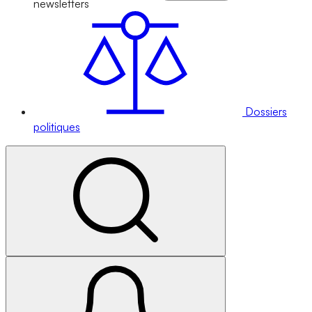
newsletters
Dossiers
politiques