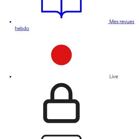
Mes revues
hebdo
Live